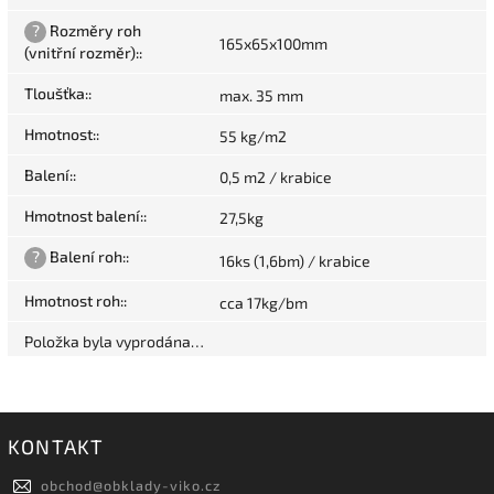
?
Rozměry roh
165x65x100mm
(vnitřní rozměr):
:
Tloušťka:
:
max. 35 mm
Hmotnost:
:
55 kg/m2
Balení:
:
0,5 m2 / krabice
Hmotnost balení:
:
27,5kg
?
Balení roh:
:
16ks (1,6bm) / krabice
Hmotnost roh:
:
cca 17kg/bm
Položka byla vyprodána…
KONTAKT
obchod
@
obklady-viko.cz