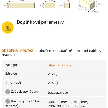
Doplňkové parametry
ODBORNÁ MONTÁŽ
- nabízíme obkladačské práce od nabídky po
realizaci.
Kategorie
:
Štípaná břidlice
Záruka
:
2 roky
Hmotnost
:
27.5 kg
?
Způsob pokládky
:
bezespárově
?
Rozměry prvků (viz
500x200mm, 500x100mm,
schema):
:
200x100mm, 100x100mm