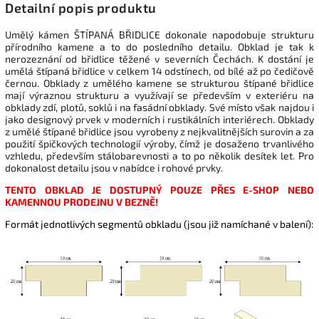
Detailní popis produktu
Umělý kámen ŠTÍPANÁ BŘIDLICE dokonale napodobuje strukturu
přírodního kamene a to do posledního detailu. Obklad je tak k
nerozeznání od břidlice těžené v severních Čechách. K dostání je
umělá štípaná břidlice v celkem 14 odstínech, od bílé až po čedičově
černou. Obklady z umělého kamene se strukturou štípané břidlice
mají výraznou strukturu a využívají se především v exteriéru na
obklady zdí, plotů, soklů i na fasádní obklady. Své místo však najdou i
jako designový prvek v moderních i rustikálních interiérech. Obklady
z umělé štípané břidlice jsou vyrobeny z nejkvalitnějších surovin a za
použití špičkových technologií výroby, čímž je dosaženo trvanlivého
vzhledu, především stálobarevnosti a to po několik desítek let. Pro
dokonalost detailu jsou v nabídce i rohové prvky.
TENTO OBKLAD JE DOSTUPNÝ POUZE PŘES E-SHOP NEBO
KAMENNOU PRODEJNU V BEZNĚ!
Formát jednotlivých segmentů obkladu (jsou již namíchané v balení):