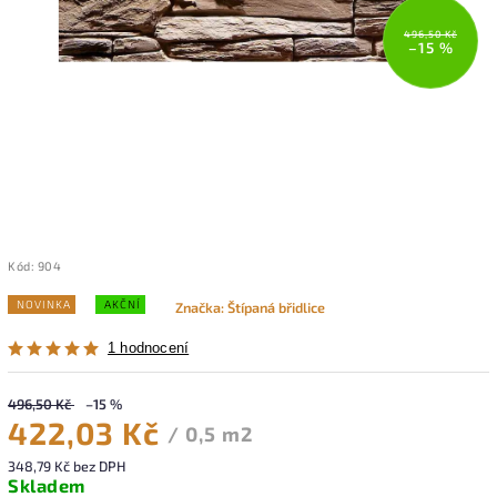
496,50 Kč
–15 %
Kód:
904
NOVINKA
AKČNÍ
Značka:
Štípaná břidlice
1 hodnocení
496,50 Kč
–15 %
422,03 Kč
/ 0,5 m2
348,79 Kč bez DPH
Skladem