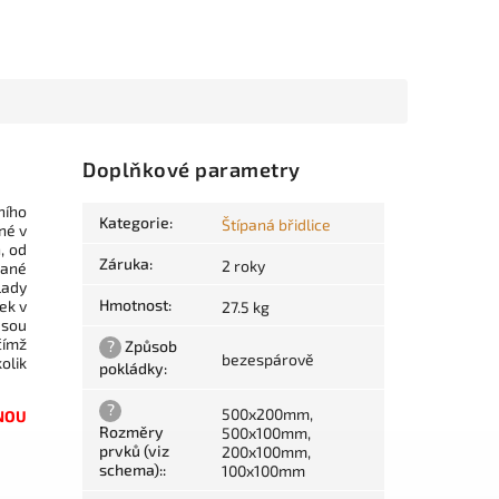
Doplňkové parametry
ního
Kategorie
:
Štípaná břidlice
né v
, od
Záruka
:
2 roky
pané
lady
Hmotnost
:
vek v
27.5 kg
jsou
čímž
?
Způsob
bezespárově
olik
pokládky
:
?
500x200mm,
NOU
Rozměry
500x100mm,
prvků (viz
200x100mm,
schema):
:
100x100mm