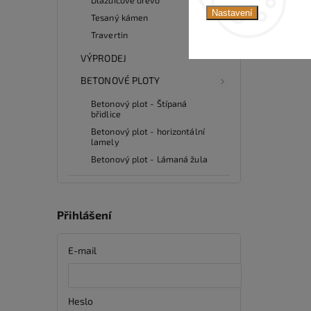
Nastavení
Tesaný kámen
Travertin
VÝPRODEJ
BETONOVÉ PLOTY
Betonový plot - Štípaná
břidlice
Betonový plot - horizontální
lamely
Betonový plot - Lámaná žula
Přihlášení
E-mail
Heslo