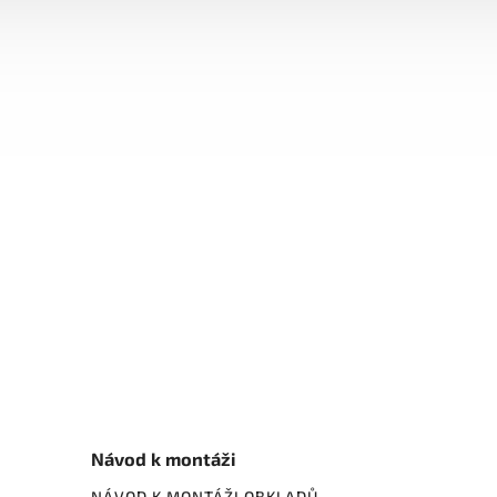
Návod k montáži
NÁVOD K MONTÁŽI OBKLADŮ