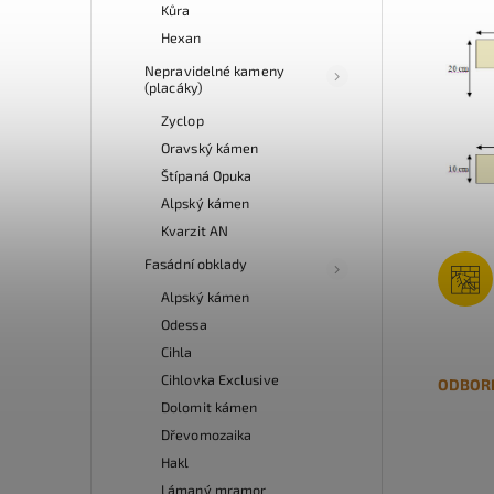
Kůra
Hexan
Nepravidelné kameny
(placáky)
Zyclop
Oravský kámen
Štípaná Opuka
Alpský kámen
Kvarzit AN
Fasádní obklady
Alpský kámen
Odessa
Cihla
Cihlovka Exclusive
ODBOR
Dolomit kámen
Dřevomozaika
Hakl
Lámaný mramor