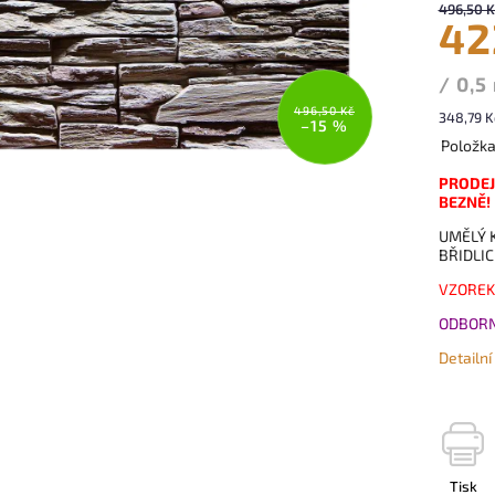
496,50 K
42
/ 0,5
496,50 Kč
348,79 K
–15 %
Položk
PRODEJ
BEZNĚ!
UMĚLÝ 
BŘIDLIC
VZOREK
ODBORN
Detailn
Tisk