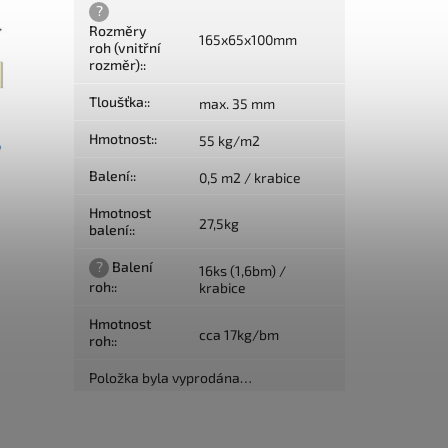
?
Rozměry
165x65x100mm
roh (vnitřní
rozměr):
:
Tloušťka:
:
max. 35 mm
Hmotnost:
:
55 kg/m2
Balení:
:
0,5 m2 / krabice
Hmotnost
27,5kg
balení:
:
?
Balení
16ks (1,6bm) /
roh:
:
krabice
Hmotnost
cca 17kg/bm
roh:
:
Položka byla vyprodána…