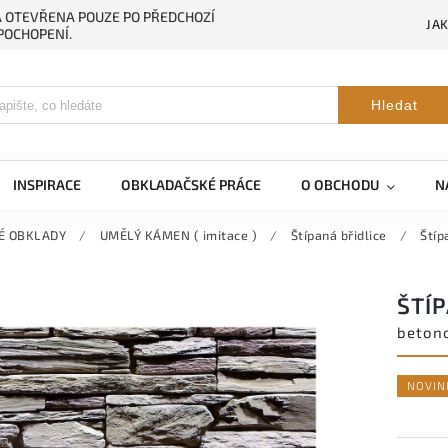
NA OTEVŘENA POUZE PO PŘEDCHOZÍ
JA
POCHOPENÍ.
Hledat
INSPIRACE
OBKLADAČSKÉ PRÁCE
O OBCHODU
N
É OBKLADY
/
UMĚLÝ KÁMEN ( imitace )
/
Štípaná břidlice
/
Štíp
ŠTÍP
beton
NOVIN