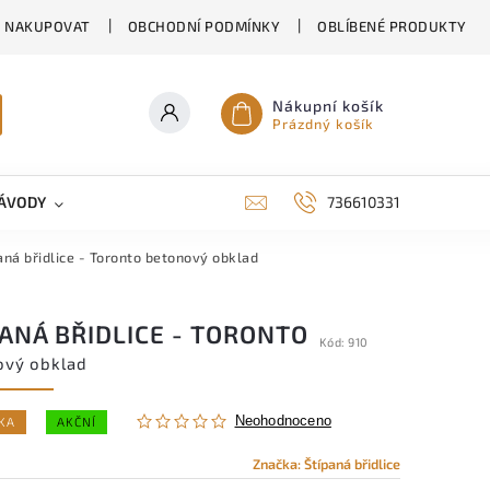
K NAKUPOVAT
OBCHODNÍ PODMÍNKY
OBLÍBENÉ PRODUKTY
Nákupní košík
Prázdný košík
ÁVODY
KONTAKTY
RODINNÉ DOMY EKORD
736610331
aná břidlice - Toronto
betonový obklad
ANÁ BŘIDLICE - TORONTO
Kód:
910
ový obklad
Neohodnoceno
KA
AKČNÍ
Značka:
Štípaná břidlice