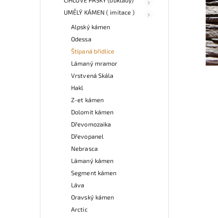
UMĚLÝ KÁMEN ( imitace )
Alpský kámen
Odessa
Štípaná břidlice
Lámaný mramor
Vrstvená Skála
Hakl
Z-et kámen
Dolomit kámen
Dřevomozaika
Dřevopanel
Nebrasca
Lámaný kámen
Segment kámen
Láva
Oravský kámen
Arctic