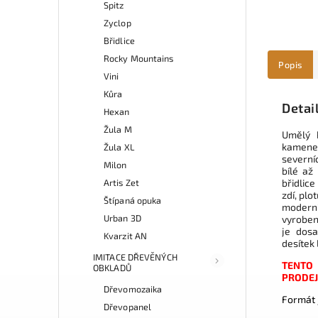
Spitz
Zyclop
Břidlice
Rocky Mountains
Popis
Vini
Kůra
Detai
Hexan
Žula M
Umělý 
kamene a
Žula XL
severní
Milon
bílé až
Artis Zet
břidlic
zdí, plo
Štípaná opuka
moderní
Urban 3D
vyrobeny
je dosa
Kvarzit AN
desítek 
IMITACE DŘEVĚNÝCH
TENTO
OBKLADŮ
PRODEJ
Dřevomozaika
Formát 
Dřevopanel