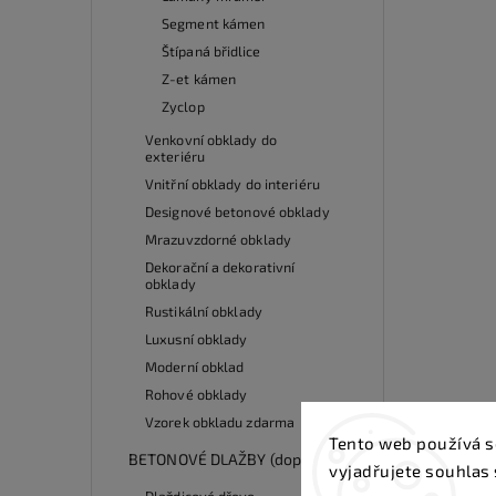
Segment kámen
Štípaná břidlice
Z-et kámen
Zyclop
Venkovní obklady do
exteriéru
Vnitřní obklady do interiéru
Designové betonové obklady
Mrazuvzdorné obklady
Dekorační a dekorativní
obklady
Rustikální obklady
Luxusní obklady
Moderní obklad
Rohové obklady
Vzorek obkladu zdarma
Tento web používá s
BETONOVÉ DLAŽBY (doprodej)
vyjadřujete souhlas 
Dlaždicové dřevo