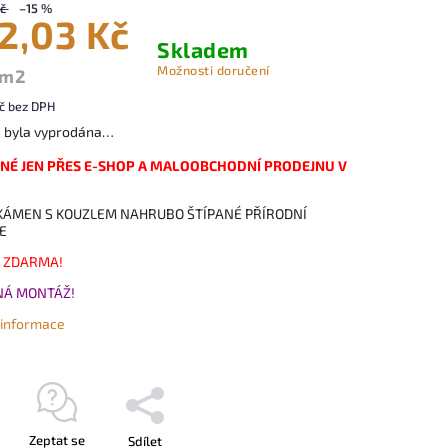
č
–15 %
2,03 Kč
Skladem
Možnosti doručení
 m2
č bez DPH
a byla vyprodána…
NÉ JEN PŘES E-SHOP A MALOOBCHODNÍ PRODEJNU V
KÁMEN S KOUZLEM NAHRUBO ŠTÍPANÉ PŘÍRODNÍ
E
 ZDARMA!
Á MONTÁŽ!
í informace
Zeptat se
Sdílet