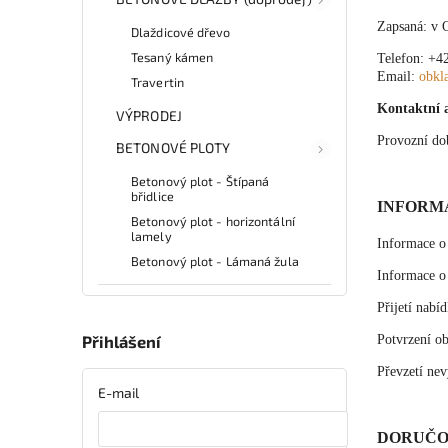
Zapsaná: v 
Dlaždicové dřevo
Tesaný kámen
Telefon: +4
Email:
obkl
Travertin
Kontaktní 
VÝPRODEJ
Provozní do
BETONOVÉ PLOTY
Betonový plot - Štípaná
břidlice
INFORM
Betonový plot - horizontální
lamely
Informace o
Betonový plot - Lámaná žula
Informace o 
Přijetí nabí
Potvrzení o
Přihlášení
Převzetí nev
E-mail
DORUČO