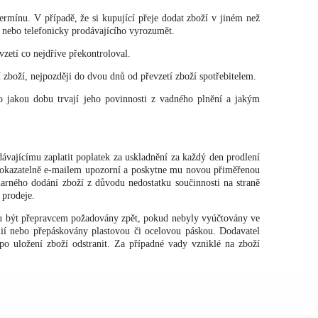
rmínu. V případě, že si kupující přeje dodat zboží v jiném než
nebo telefonicky prodávajícího vyrozumět.
vzetí co nejdříve překontroloval.
zboží, nejpozději do dvou dnů od převzetí zboží spotřebitelem.
o jakou dobu trvají jeho povinnosti z vadného plnění a jakým
ávajícímu zaplatit poplatek za uskladnění za každý den prodlení
prokazatelně e-mailem upozorní a poskytne mu novou přiměřenou
rného dodání zboží z důvodu nedostatku součinnosti na straně
 prodeje.
u být přepravcem požadovány zpět, pokud nebyly vyúčtovány ve
ólií nebo přepáskovány plastovou či ocelovou páskou. Dodavatel
po uložení zboží odstranit. Za případné vady vzniklé na zboží