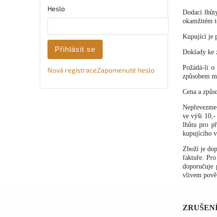
Heslo
Dodací lhůt
okamžitém t
Kupující je 
Přihlásit se
Doklady ke z
Požádá-li o
Nová registrace
Zapomenuté heslo
způsobem můž
Cena a způs
Nepřevezme-l
ve výši 10,
lhůtu pro p
kupujícího v
Zboží je do
faktuře. Pr
doporučuje 
vlivem povět
ZRUŠEN