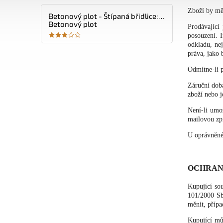
Zboží by měl
Betonový plot - Štípaná břidlice: Plotová výplň oboustranná 2070 x 400mm
Betonový plot
Prodávající
posouzení. I
odkladu, ne
práva, jako 
Odmítne-li p
Záruční doba
zboží nebo j
Není-li umo
mailovou zp
U oprávněné
OCHRAN
Kupující so
101/2000 Sb
měnit, příp
Kupující můž