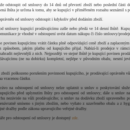
že odstoupit od smlouvy do 14 dnů od převzetí zboží nebo poslední části do
ená lhůta je určena k tomu, aby se kupující v přiměřeném rozsahu seznámil s p
 oprávněn od smlouvy odstoupit i kdykoliv před dodáním zboží.
od smlouvy kupující prodávajícímu zašle nebo předá ve 14 denní lhůtě. Kupu
omunikace je vhodné v odstoupení uvést datum nákupu či číslo smlouvy/prodejn
 je povinen kupujícímu vrátit částku plně odpovídající ceně zboží a zaplacen
m způsobem, jakým platbu od kupujícího přijal. Nabízí-li prodejce v rámc
ahradit nejlevnější z nich. Nejpozději ve stejné lhůtě je kupující povinen pro
dávajícímu (ne na dobírku) kompletní, nejlépe v původním obalu, nesmí jevi
é zboží poškozeno porušením povinností kupujícího, je prodávající oprávněn vů
 na vracenou částku.
ávo na odstoupení od smlouvy nelze uplatnit u smluv o poskytování služe
upujícího před uplynutím lhůty pro odstoupení od smlouvy; dále u smluv na 
trhu nezávisle na vůli prodávajícího; u smluv na dodávku zboží upraveného po
nenávratně smíseno s jiným zbožím, nebo vyňato z uzavřeného obalu a z hygi
jné dražby podle zákona upravujícího veřejné dražby.
áře pro odstoupení od smlouvy je dostupný
zde
.