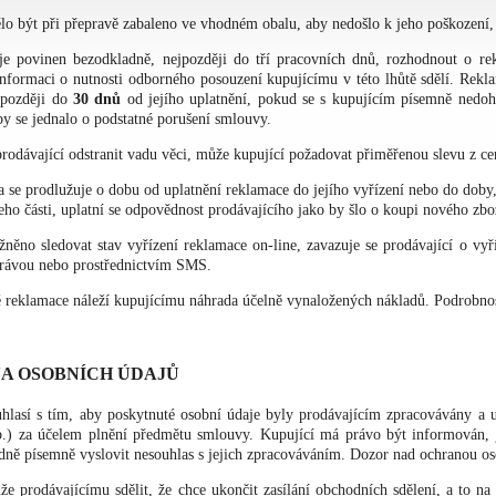
o být při přepravě zabaleno ve vhodném obalu, aby nedošlo k jeho poškození, 
 je povinen bezodkladně, nejpozději do tří pracovních dnů, rozhodnout o re
nformaci o nutnosti odborného posouzení kupujícímu v této lhůtě sdělí. Rekla
jpozději do
30 dnů
od jejího uplatnění, pokud se s kupujícím písemně nedoho
by se jednalo o podstatné porušení smlouvy.
rodávající odstranit vadu věci, může kupující požadovat přiměřenou slevu z c
 se prodlužuje o dobu od uplatnění reklamace do jejího vyřízení nebo do doby
eho části, uplatní se odpovědnost prodávajícího jako by šlo o koupi nového zbož
žněno sledovat stav vyřízení reklamace on-line, zavazuje se prodávající o vy
rávou nebo prostřednictvím SMS.
 reklamace náleží kupujícímu náhrada účelně vynaložených nákladů. Podrobnos
A OSOBNÍCH ÚDAJŮ
uhlasí s tím, aby poskytnuté osobní údaje byly prodávajícím zpracovávány a
.) za účelem plnění předmětu smlouvy. Kupující má právo být informován, ja
adně písemně vyslovit nesouhlas s jejich zpracováváním. Dozor nad ochranou o
e prodávajícímu sdělit, že chce ukončit zasílání obchodních sdělení, a to na