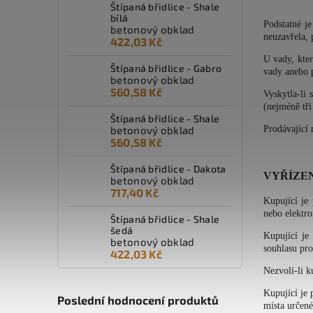
Štípaná břidlice - Shale
bílá
Podstatné j
betonový obklad
neuzavřela, 
422,03 Kč
U vady, kter
Štípaná břidlice - Gabro
vady anebo 
betonový obklad
560,58 Kč
Vyskytla-li 
(nejméně tři
Štípaná břidlice - Shale
betonový obklad
Prodávající
560,58 Kč
Štípaná břidlice - Dakota
VYŘÍZE
betonový obklad
717,40 Kč
Kupující je
nebo elektro
Štípaná břidlice - Shale
šedá
Kupující je
betonový obklad
souhlasu pro
422,03 Kč
Nezvolí-li k
Kupující je 
Poslední hodnocení produktů
místa určené