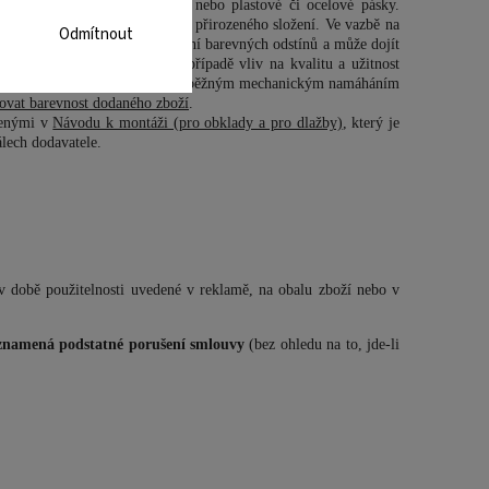
 neodstraněním strečové fólie nebo plastové či ocelové pásky.
í ke kolísání jejich vlastního přirozeného složení. Ve vazbě na
Odmítnout
y a vlhkost, dochází ke kolísání barevných odstínů a může dojít
 výkvětem nemají v žádném případě vliv na kvalitu a užitnost
Působením povětrnostních vlivů a běžným mechanickým namáháním
ovat barevnost dodaného zboží
.
edenými v
Návodu k montáži (pro obklady a pro dlažby)
, který je
lech dodavatele.
v době použitelnosti uvedené v reklamě, na obalu zboží nebo v
 znamená podstatné porušení smlouvy
(bez ohledu na to, jde-li