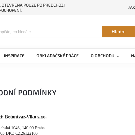
NA OTEVŘENA POUZE PO PŘEDCHOZÍ
JA
POCHOPENÍ.
Hledat
INSPIRACE
OBKLADAČSKÉ PRÁCE
O OBCHODU
N
ODNÍ PODMÍNKY
í: Betontvar-Viko s.r.o.
lebská 1046, 140 00 Praha
 103 DIČ: CZ26122103