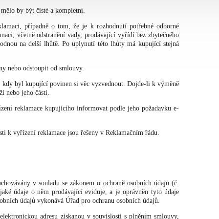
mělo by být čisté a kompletní.
klamaci, případně o tom, že je k rozhodnutí potřebné odborné
maci, včetně odstranění vady, prodávající vyřídí bez zbytečného
dnou na delší lhůtě. Po uplynutí této lhůty má kupující stejná
eny nebo odstoupit od smlouvy.
, kdy byl kupující povinen si věc vyzvednout. Dojde-li k výměně
í nebo jeho části.
řízení reklamace kupujícího informovat podle jeho požadavku e-
ti k vyřízení reklamace jsou řešeny v Reklamačním řádu.
 uchovávány v souladu se zákonem o ochraně osobních údajů (č.
ké údaje o něm prodávající eviduje, a je oprávněn tyto údaje
sobních údajů vykonává Úřad pro ochranu osobních údajů.
 elektronickou adresu získanou v souvislosti s plněním smlouvy,