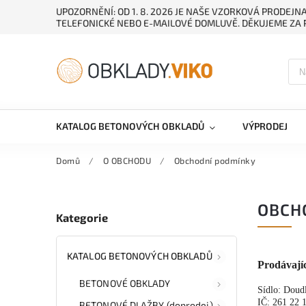
UPOZORNĚNÍ: OD 1. 8. 2026 JE NAŠE VZORKOVÁ PRODEJ
TELEFONICKÉ NEBO E-MAILOVÉ DOMLUVĚ. DĚKUJEME ZA 
KATALOG BETONOVÝCH OBKLADŮ
VÝPRODEJ
Domů
/
O OBCHODU
/
Obchodní podmínky
OBCH
Kategorie
KATALOG BETONOVÝCH OBKLADŮ
Prodávajíc
BETONOVÉ OBKLADY
Sídlo: Doud
IČ: 261 22
BETONOVÉ DLAŽBY (doprodej)