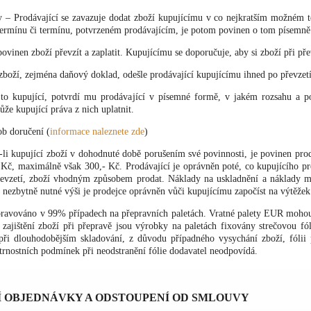
y – Prodávající se zavazuje dodat zboží kupujícímu v co nejkratším možném te
ermínu či termínu, potvrzeném prodávajícím, je potom povinen o tom písemně 
povinen zboží převzít a zaplatit. Kupujícímu se doporučuje, aby si zboží při pře
boží, zejména daňový doklad, odešle prodávající kupujícímu ihned po převzetí 
 to kupující, potvrdí mu prodávající v písemné formě, v jakém rozsahu a p
e kupující práva z nich uplatnit.
ob doručení (
informace naleznete zde
)
i kupující zboží v dohodnuté době porušením své povinnosti, je povinen prod
- Kč, maximálně však 300,- Kč. Prodávající je oprávněn poté, co kupujícího 
řevzetí, zboží vhodným způsobem prodat. Náklady na uskladnění a náklady ma
 nezbytně nutné výši je prodejce oprávněn vůči kupujícímu započíst na výtěžek
pravováno v 99% případech na přepravních paletách. Vratné palety EUR moho
o zajištění zboží při přepravě jsou výrobky na paletách fixovány strečovou f
při dlouhodobějším skladování, z důvodu případného vysychání zboží, fólii 
rnostních podmínek při neodstranění fólie dodavatel neodpovídá.
Í OBJEDNÁVKY A ODSTOUPENÍ OD SMLOUVY