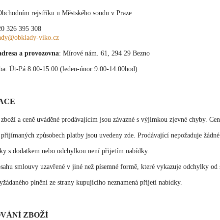
Obchodním rejstříku u Městského soudu v Praze
20 326 395 308
ady@obklady-viko.cz
adresa a provozovna
: Mírové nám. 61, 294 29 Bezno
ba: Út-Pá 8:00-15:00 (leden-únor 9:00-14:00hod)
ACE
 zboží a ceně uváděné prodávajícím jsou závazné s výjimkou zjevné chyby. Cen
přijímaných způsobech platby jsou uvedeny zde. Prodávající nepožaduje žádné 
dky s dodatkem nebo odchylkou není přijetím nabídky.
bsahu smlouvy uzavřené v jiné než písemné formě, které vykazuje odchylky od
yžádaného plnění ze strany kupujícího neznamená přijetí nabídky.
VÁNÍ ZBOŽÍ