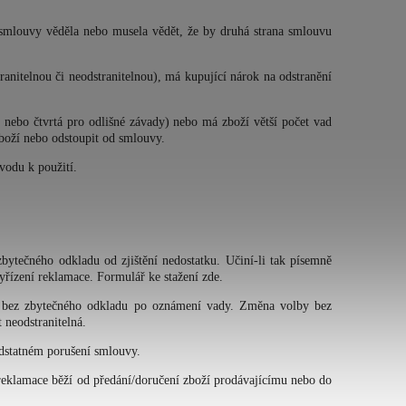
í smlouvy věděla nebo musela vědět, že by druhá strana smlouvu
anitelnou či neodstranitelnou), má kupující nárok na odstranění
u nebo čtvrtá pro odlišné závady) nebo má zboží větší počet vad
zboží nebo odstoupit od smlouvy.
vodu k použití.
bytečného odkladu od zjištění nedostatku. Učiní-li tak písemně
yřízení reklamace. Formulář ke stažení zde.
ebo bez zbytečného odkladu po oznámení vady. Změna volby bez
 neodstranitelná.
odstatném porušení smlouvy.
 reklamace běží od předání/doručení zboží prodávajícímu nebo do