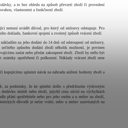
dávky, a to bez ohledu na způsob převzetí zboží či provedení
ovahou, vlastnostmi a funkčností zboží.
jící nemusí uvádět důvod, pro který od smlouvy odstupuje. Pro
ího dokladu, bankovní spojení a zvolený způsob vrácení zboží.
ým nákladům na jeho dodání do 14 dnů od odstoupení od smlouvy,
i určitého způsobu dodání zboží několik možností, je povinen
dávajícímu zaslat nebo předat zakoupené zboží. Zboží by mělo být
t známky opotřebení či poškození. Náklady vrácení zboží nese
či kupujícímu uplatnit nárok na náhradu snížení hodnoty zboží a
b, za podmínky, že ke splnění došlo s předchozím výslovným
dodávku služeb nebo zboží, jejichž cena závisí na výchylkách
dle přání spotřebitele nebo pro jeho osobu a u smluv na zboží,
enických důvodů je nelze vrátit; nebo u smluv uzavíraných na