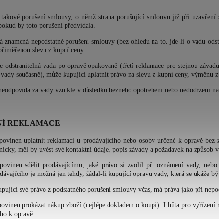
e takové porušení smlouvy, o němž strana porušující smlouvu již při uzavřen
pokud by toto porušení předvídala.
á znamená nepodstatné porušení smlouvy (bez ohledu na to, jde-li o vadu odstr
přiměřenou slevu z kupní ceny.
se odstranitelná vada po opravě opakovaně (třetí reklamace pro stejnou závad
 vady současně), může kupující uplatnit právo na slevu z kupní ceny, výměnu 
 neodpovídá za vady vzniklé v důsledku běžného opotřebení nebo nedodržení ná
NÍ REKLAMACE
 povinen uplatnit reklamaci u prodávajícího nebo osoby určené k opravě bez z
nicky, měl by uvést své kontaktní údaje, popis závady a požadavek na způsob v
 povinen sdělit prodávajícímu, jaké právo si zvolil při oznámení vady, n
dávajícího je možná jen tehdy, žádal-li kupující opravu vady, která se ukáže být
upující své právo z podstatného porušení smlouvy včas, má práva jako při nep
povinen prokázat nákup zboží (nejlépe dokladem o koupi). Lhůta pro vyřízení
ho k opravě.