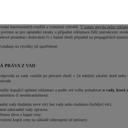
livé vrstvy zboží proloženy. Totéž platí i pro případné poškození způsobené
ží je vyráběno z dozorovaných přírodních materiálů. V důsledku tohoto docház
y, které působí během výroby a skladování zboží, zejména povětrnostní podmínk
 vápenných výkvětů. Případné barevné rozdíly a odlišnosti vzniklé vápenným
adné barevné rozdíly a vápenné výkvěty nelze proto uznat jako vadu zboží. 
ovnání barevnostních rozdílů a vymizení výkvětů.
V tomto smyslu nelze reklam
e povinen se pro uplatnění záruky a případné reklamace řídit instrukcemi uv
bové prezentaci dodavatele či v balení zboží případně na propagačních materiá
vztahuje na výrobky již upotřebené.
Á PRÁVA Z VAD
 odpovídá za vady vzniklé po převzetí zboží v 24 měsíční záruční době nebo 
návodu.
 může kupující uplatnit reklamaci a podle své volby požadovat
u vady, která
anitelnou či neodstranitelnou):
anění vady dodáním nové věci bez vady nebo dodáním chybějící věci;
atné odstranění vady opravou;
řenou slevu z kupní ceny;
vrácení kupní ceny na základě odstoupení od smlouvy.