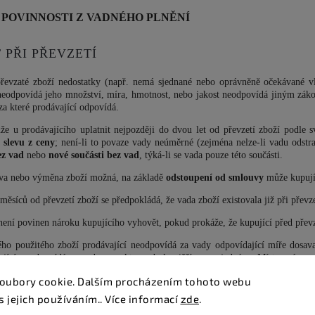
 POVINNOSTI Z VADNÉHO PLNĚNÍ
 PŘI PŘEVZETÍ
evzaté zboží nedostatky (např. nemá sjednané nebo oprávněně očekávané vl
neodpovídá jeho množství, míra, hmotnost, nebo jakost neodpovídá jiným zá
za které prodávající odpovídá.
že u prodávajícího uplatnit nejpozději do dvou let od převzetí zboží podle
 slevu z ceny
; není-li to povaze vady neúměrné (zejména nelze-li vadu odstr
ez vad
nebo
nové součásti bez vad
, týká-li se vada pouze této součásti.
ava nebo výměna zboží možná, na základě
odstoupení od smlouvy
může kupujíc
měsíců od převzetí zboží se předpokládá, že vada zboží existovala již při převze
není povinen nároku kupujícího vyhovět, pokud prokáže, že kupující před převz
ho použitého zboží prodávající neodpovídá za vady odpovídající míře dosava
ající neodpovídá za vadu, pro kterou byla nižší cena sjednána. Místo práva
oubory cookie. Dalším procházením tohoto webu
evztahuje na vady vzniklé v důsledku neodborného nebo nepřiměřeného užití 
s jejich používáním.. Více informací
zde
.
dlišnosti v odstínu barevnosti dodaného zboží, odlišnosti způsobené vápenným