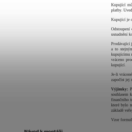
Kupující mů
platby. Uved
Kupující je
Odstoupení 
usnadnění k
Prodávající
a to stejný
kupujícímu n
vráceno pro
kupující.
Je-li vrácen
započíst jej
Výjimky:
Pr
souhlasem k
finančního 
které bylo 
základě veře
Vzor formul
Návod k montáži