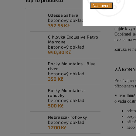
Top 10 produktů
jsou jednot
Nastavení
Betonové zbo
další faktor
Odessa Sahara
i ke vzniku
betonový obklad
zboží. Příp
352,95 Kč
dojde k vyr
Odběratel j
Cihlovka Exclusive Retro
uveden na we
Marrone
betonový obklad
Záruka se ne
940,80 Kč
Rocky Mountains - Blue
river
ZÁKONN
betonový obklad
350 Kč
Prodávající
připojeném 
Rocky Mountains -
rohovky
V této lhůtě
betonový obklad
o vadu odstr
500 Kč
odstr
bezpl
Nebrasca- rohovky
betonový obklad
přimě
1 200 Kč
nebo 