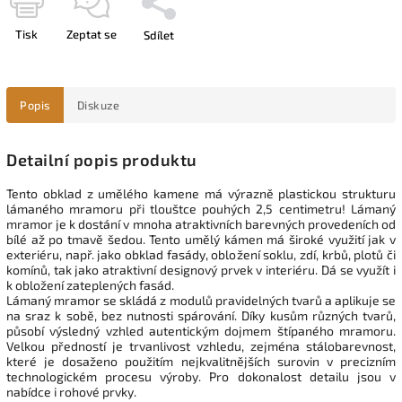
Tisk
Zeptat se
Sdílet
Popis
Diskuze
Detailní popis produktu
Tento obklad z umělého kamene má výrazně plastickou strukturu
lámaného mramoru při tlouštce pouhých 2,5 centimetru! Lámaný
mramor je k dostání v mnoha atraktivních barevných provedeních od
bílé až po tmavě šedou. Tento umělý kámen má široké využití jak v
exteriéru, např. jako obklad fasády, obložení soklu, zdí, krbů, plotů či
komínů, tak jako atraktivní designový prvek v interiéru. Dá se využít i
k obložení zateplených fasád.
Lámaný mramor se skládá z modulů pravidelných tvarů a aplikuje se
na sraz k sobě, bez nutnosti spárování. D
íky kusům různých tvarů,
působí v
ýsledný vzhled autentickým dojmem štípaného mramoru.
Velkou předností je trvanlivost vzhledu, zejména stálobarevnost,
které je dosaženo použitím nejkvalitnějších surovin v precizním
technologickém procesu výroby. Pro dokonalost detailu jsou v
nabídce i rohové prvky.