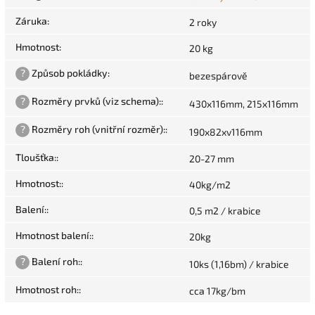
Záruka
:
2 roky
Hmotnost
:
20 kg
?
Způsob pokládky
:
bezespárově
?
Rozměry prvků (viz schema):
:
430x116mm, 215x116mm
?
Rozměry roh (vnitřní rozměr):
:
190x82xv116mm
Tloušťka:
:
20-27 mm
Hmotnost:
:
40kg/m2
Balení:
:
0,5 m2 / krabice
Hmotnost balení:
:
20kg
?
Balení roh:
:
10ks (1,16bm) / krabice
Hmotnost roh:
:
cca 17kg/bm