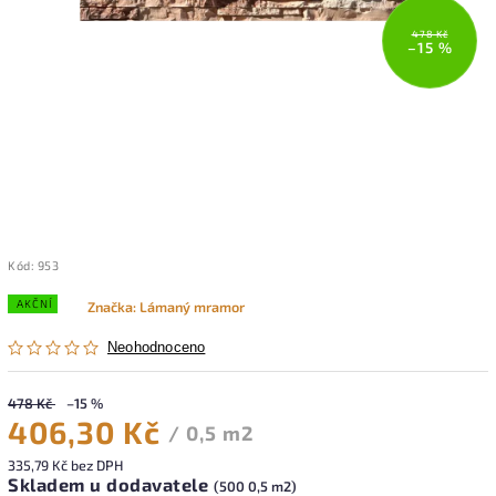
478 Kč
–15 %
Kód:
953
AKČNÍ
Značka:
Lámaný mramor
Neohodnoceno
478 Kč
–15 %
406,30 Kč
/ 0,5 m2
335,79 Kč bez DPH
Skladem u dodavatele
(500 0,5 m2)