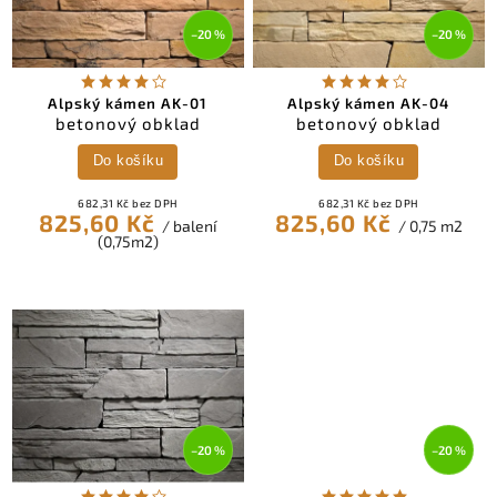
–20 %
–20 %
Alpský kámen AK-01
Alpský kámen AK-04
betonový obklad
betonový obklad
Do košíku
Do košíku
682,31 Kč bez DPH
682,31 Kč bez DPH
825,60 Kč
825,60 Kč
/ balení
/ 0,75 m2
(0,75m2)
–20 %
–20 %