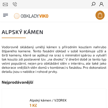
Hledat
ALPSKÝ KÁMEN
Vodorovně skládaný umělý kámen s přírodním kouzlem nahrubo
štípaného kamene. Tento fasádní obklad v sobě kombinuje užší a
širší kameny, které se aplikují na sraz s minimální spárou a vytváří
tak kouzlo zdi postavené tzv. „na divoko“. V dnešní době je tento typ
velmi populární, nejen pro obkládání stěn v interiéru, ale také jako
dekorace vnějších stěn domů v kombinaci s fasádou. Pro dokonalost
detailu jsou v nabídce i rohové prvky.
Nejprodávanější
Alpský kámen / VZOREK
1 Kč