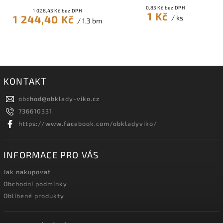
0,83 Kč bez DPH
1 028,43 Kč bez DPH
1 Kč
1 244,40 Kč
/ ks
/ 1,3 bm
KONTAKT
obchod
@
obklady-viko.cz
736610331
https://www.facebook.com/obkladyviko/
INFORMACE PRO VÁS
Jak nakupovat
Obchodní podmínky
Oblíbené produkty