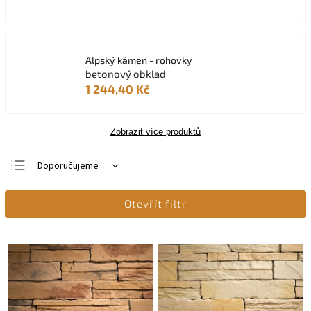
Alpský kámen - rohovky
betonový obklad
1 244,40 Kč
Zobrazit více produktů
Doporučujeme
Nejlevnější
Otevřít filtr
Nejdražší
Nejprodávanější
Abecedně