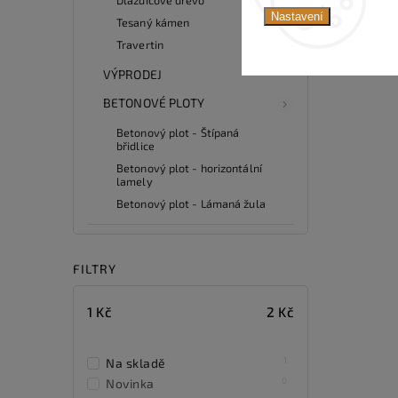
Nastavení
Tesaný kámen
Travertin
VÝPRODEJ
BETONOVÉ PLOTY
Betonový plot - Štípaná
břidlice
Betonový plot - horizontální
lamely
Betonový plot - Lámaná žula
FILTRY
1
Kč
2
Kč
1
Na skladě
0
Novinka