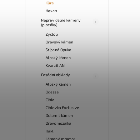
Kůra
Hexan
Nepravidelné kameny
(placáky)
Zyclop
Oravský kámen
Štípaná Opuka
Alpský kámen
Kvarzit AN
Fasádní obklady
Alpský kámen
Odessa
Cihla
Cihlovka Exclusive
Dolomit kámen
Dřevomozaika
Hakl
Lámaný mramor