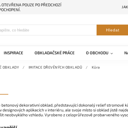
NA OTEVŘENA POUZE PO PŘEDCHOZÍ
JA
POCHOPENÍ.
Hledat
INSPIRACE
OBKLADAČSKÉ PRÁCE
O OBCHODU
N
É OBKLADY
/
IMITACE DŘEVĚNÝCH OBKLADŮ
/
Kůra
 betonový dekorativní obklad, představující dokonalý relief stromové k
 designových aplikacích v interiéru, ale svoje místo si obklad jistě najd
ílit neobvyklého vzhledu. Vyrobeno z celoprůřezově probarveného vys
vanější