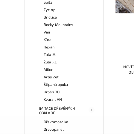
Spitz
Zyclop
Břidlice
Rocky Mountains
Vini
Kůra
Hexan
Žula M
Žula XL
NEVÍT
Milon
OB
Artis Zet
Štípaná opuka
Urban 3D
Kvarzit AN
IMITACE DŘEVĚNÝCH
OBKLADŮ
Dřevomozaika
Dřevopanel