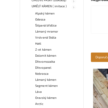
UMĚLÝ KÁMEN ( imitace )
Alpský kámen
Odessa
Štípaná břidlice
Lámaný mramor
Vrstvená Skála
Hakl
Z-et kámen
Dolomit kámen
Doporuč
Dřevomozaika
Dřevopanel
Nebrasca
Lámaný kámen
Segment kámen
Láva
Oravský kámen
Arctic