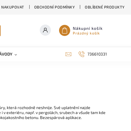
K NAKUPOVAT
OBCHODNÍ PODMÍNKY
OBLÍBENÉ PRODUKTY
Nákupní košík
Prázdný košík
ÁVODY
KONTAKTY
RODINNÉ DOMY EKORD
736610331
ůry, která rozhodně neshnije. Své uplatnění najde
e i v exteriéru, např. v pergolách, srubech a všude tam kde
okojakostního betonu. Bezespárová aplikace.