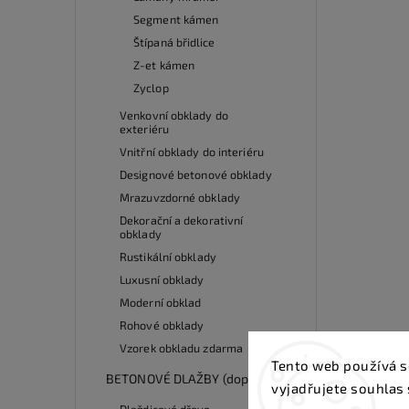
Segment kámen
Štípaná břidlice
Z-et kámen
Zyclop
Venkovní obklady do
exteriéru
Vnitřní obklady do interiéru
Designové betonové obklady
Mrazuvzdorné obklady
Dekorační a dekorativní
obklady
Rustikální obklady
Luxusní obklady
Moderní obklad
Rohové obklady
Vzorek obkladu zdarma
Tento web používá s
BETONOVÉ DLAŽBY (doprodej)
vyjadřujete souhlas 
Dlaždicové dřevo