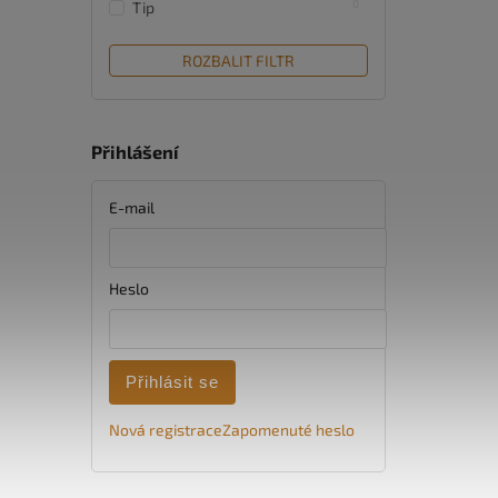
0
Tip
ROZBALIT FILTR
Přihlášení
E-mail
Heslo
Přihlásit se
Nová registrace
Zapomenuté heslo