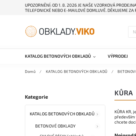
UPOZORNĚNÍ: OD 1. 8. 2026 JE NAŠE VZORKOVÁ PRODEJ
TELEFONICKÉ NEBO E-MAILOVÉ DOMLUVĚ. DĚKUJEME ZA 
KATALOG BETONOVÝCH OBKLADŮ
VÝPRODEJ
Domů
/
KATALOG BETONOVÝCH OBKLADŮ
/
BETONOV
KŮRA
Kategorie
KŮRA KR, je
KATALOG BETONOVÝCH OBKLADŮ
především v
chcete doc
BETONOVÉ OBKLADY
Nejprodá
CIHLOVÉ PÁSKY (obklady)