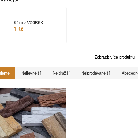
Kůra / VZOREK
1 Kč
Zobrazit více produktů
ujeme
Nejlevnější
Nejdražší
Nejprodávanější
Abecedn