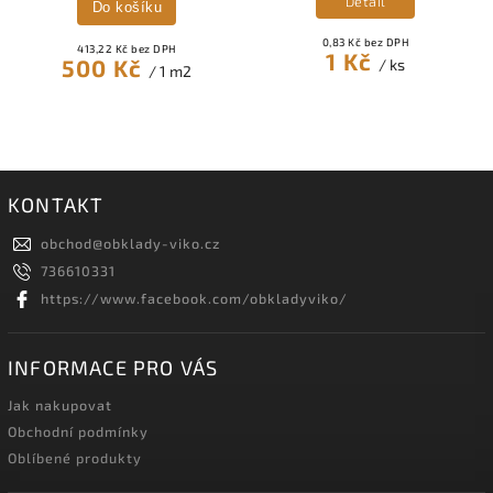
Detail
Do košíku
0,83 Kč bez DPH
413,22 Kč bez DPH
1 Kč
500 Kč
/ ks
/ 1 m2
KONTAKT
obchod
@
obklady-viko.cz
736610331
https://www.facebook.com/obkladyviko/
INFORMACE PRO VÁS
Jak nakupovat
Obchodní podmínky
Oblíbené produkty