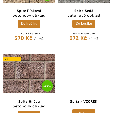
Spitz Písková
Spitz Šedá
betonový obklad
betonový obklad
Do košíku
Do košíku
471,07 Kč bez DPH
555,37 Kč bez DPH
570 Kč
672 Kč
/ 1 m2
/ 1 m2
VÝPRODEJ
–25 %
Spitz Hnědá
Spitz / VZOREK
betonový obklad