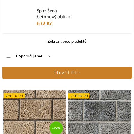
Spitz Šedá
betonový obklad
672 Kč
Zobrazit více produktů
Doporučujeme
Nejlevnější
Otevřít filtr
Nejdražší
Nejprodávanější
Abecedně
VÝPRODEJ
VÝPRODEJ
–15 %