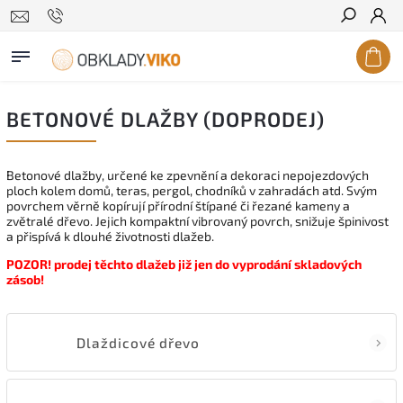
Hledat
BETONOVÉ DLAŽBY (DOPRODEJ)
Betonové dlažby, určené ke zpevnění a dekoraci nepojezdových
ploch kolem domů, teras, pergol, chodníků v zahradách atd. Svým
povrchem věrně kopírují přírodní štípané či řezané kameny a
zvětralé dřevo. Jejich kompaktní vibrovaný povrch, snižuje špinivost
a přispívá k dlouhé životnosti dlažeb.
POZOR! prodej těchto dlažeb již jen do vyprodání skladových
zásob!
Dlaždicové dřevo