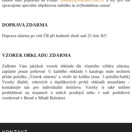
zašlete nám poptávku na e-mail:
obklady@obklady-viko.cz
a my pro vás
zpracujeme speciální objektovou nabídku se zvýhodněnou cenou!
DOPRAVA ZDARMA
Doprava zdarma po celé ČR při hodnotě zboží nad 25 tisíc Kč!
VZOREK OBKLADU ZDARMA
Zašleme Vám jakýkoli vzorek obkladu dle vlastního výběru zdarma,
zaplatíte pouze poštovné. U každého obkladu v katalogu máte možnost
přidat položku „Vzorek zdarma“ a vložit do košíku (max. 3 položky/balík)
Vzorky dlažeb, rohových a doplňkových prvků obkladů nezasíláme –
kontaktujte nás pro individuální domluvu. Vzorky si také můžete
prohlédnout na stojanech u našich prodejců nebo v naší podnikové
vzorkovně v Bezně u Mladé Boleslavi.
KONTAKT