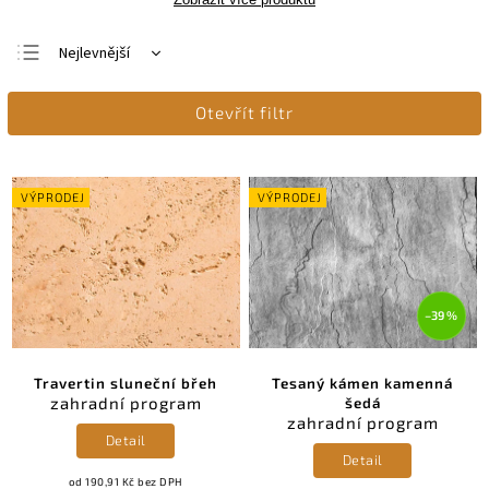
Nejlevnější
Doporučujeme
Otevřít filtr
Nejdražší
Nejprodávanější
Abecedně
VÝPRODEJ
VÝPRODEJ
–39 %
Travertin sluneční břeh
Tesaný kámen kamenná
zahradní program
šedá
zahradní program
Detail
Detail
od 190,91 Kč bez DPH