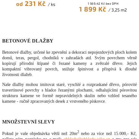
231 Kč
od
/ ks
1 569,42 Kč bez DPH
1 899 Kč
/ 3,25 m2
BETONOVÉ DLAŽBY
Betonové dlažby, určené ke zpevnění a dekoraci nepojezdových ploch kolem
domů, teras, pergol, chodníků v zahradách atd. Svým povrchem věrně
kopírují přírodní štípané či řezané kameny a zvětralé dřevo. Jejich
kompaktní vibrovaný povrch, snižuje špinivost a přispívá k dlouhé
životnosti dlažeb.
Naše dlažby mohou imitovat staré, vyschlé a rozpraskané dřevo, pórovité
travertinové povrchy s hladce řezanými plochami, odhalujícími pórovitou
strukturu kamene ve formě nepravidelných skulin nebo vzhled tesaného
kamene - ručně zpracovaných desek z vrstveného pískovce.
MNOŽSTEVNÍ SLEVY
2
Pokud je vaše objednávka větší než 20m
nebo za více než 15.000,- Kč,