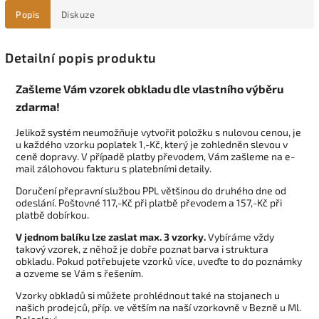
Popis
Diskuze
Detailní popis produktu
Zašleme Vám vzorek obkladu dle vlastního výběru
zdarma!
Jelikož systém neumožňuje vytvořit položku s nulovou cenou, je
u každého vzorku poplatek 1,-Kč, který je zohledněn slevou v
ceně dopravy. V případě platby převodem, Vám zašleme na e-
mail zálohovou fakturu s platebními detaily.
Doručení přepravní službou PPL většinou do druhého dne od
odeslání. Poštovné 117,-Kč při platbě převodem a 157,-Kč při
platbě dobírkou.
V jednom balíku lze zaslat max. 3 vzorky.
Vybíráme vždy
takový vzorek, z něhož je dobře poznat barva i struktura
obkladu. Pokud potřebujete vzorků více, uveďte to do poznámky
a ozveme se Vám s řešením.
Vzorky obkladů si můžete prohlédnout také na stojanech u
našich prodejců, příp. ve větším na naší vzorkovně v Bezně u Ml.