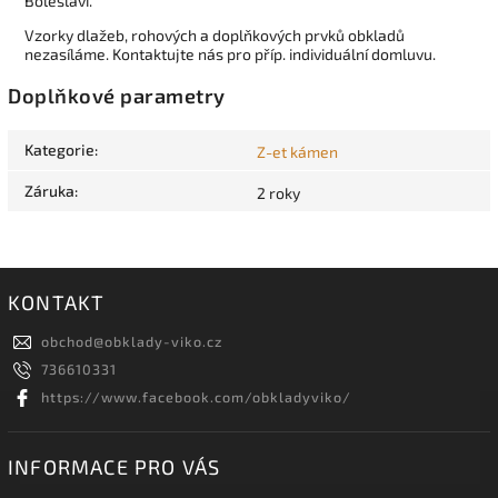
Boleslavi.
Vzorky dlažeb, rohových a doplňkových prvků obkladů
nezasíláme. Kontaktujte nás pro příp. individuální domluvu.
Doplňkové parametry
Kategorie
:
Z-et kámen
Záruka
:
2 roky
KONTAKT
obchod
@
obklady-viko.cz
736610331
https://www.facebook.com/obkladyviko/
INFORMACE PRO VÁS