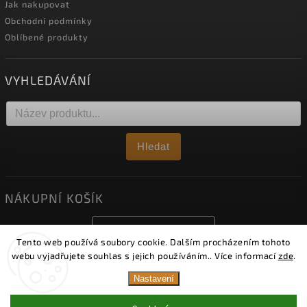
Jak nakupovat
Obchodní podmínky
Oblíbené produkty
VYHLEDÁVÁNÍ
Hledat
NÁKUPNÍ KOŠÍK
0
ks /
0 Kč
Tento web používá soubory cookie. Dalším procházením tohoto
webu vyjadřujete souhlas s jejich používáním.. Více informací
zde
.
Nastavení
Copyright 2026
Obklady Viko
. Všechna práva vyhrazena.
Upravit nastavení cookies
Upozornění: Od 1. 8. 2026 je naše vzorková prodejna