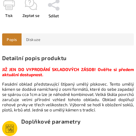
Tisk
Zeptat se
Sdílet
Popis
Diskuze
Detailní popis produktu
JIŽ JEN DO VYPRODÁNÍ SKLADOVÝCH ZÁSOB! Ověřte si předem
aktuální dostupnost.
Fasádní obklad představující štípaný umělý pískovec. Tento umělý
kámen se dodává namíchaný z osmi formátů, které do sebe zapadají
se spárou cca 1cm a lze je náhodně kombinovat. Velká škála povrchů
zaručuje velmi přírodní vzhled tohoto obkladu. Obklad doplňují
rohové prvky ve třech velikostech. Výborně se hodí k obložení soklů,
plotů, krbů atd. Jedná se o umělý kámen s tradicí.
Doplňkové parametry