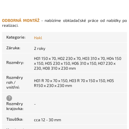
ODBORNÁ MONTÁŽ
- nabízíme obkladačské práce od nabídky po
realizaci.
Kategorie
:
Hakl
Záruka
:
2 roky
H01 150 x 70, H02 230 x 70, H03 310 x 70, H04 150
Rozměry
:
x 150, H05 230 x 150, H06 310 x 150, H07 230 x
230, H08 310 x 230 mm
Rozměry
H01 R 70 x 70 x 150, H03 R 70 x 150 x 150, H05
roh /
R150 x 230 x 230 mm
vnitřní
:
?
Rozměry
-
krajovka
:
Tloušťka
:
cca 12 - 30 mm