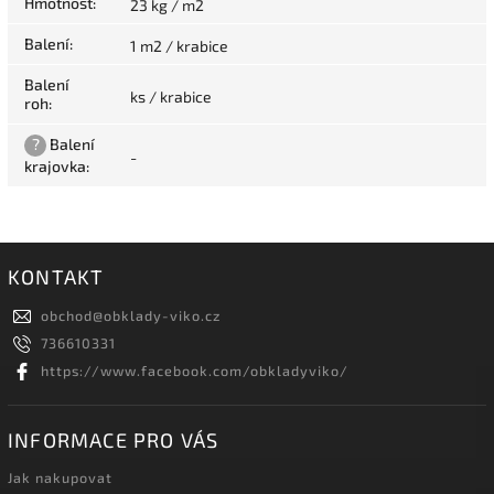
Hmotnost
:
23 kg / m2
Balení
:
1 m2 / krabice
Balení
ks / krabice
roh
:
?
Balení
-
krajovka
:
KONTAKT
obchod
@
obklady-viko.cz
736610331
https://www.facebook.com/obkladyviko/
INFORMACE PRO VÁS
Jak nakupovat