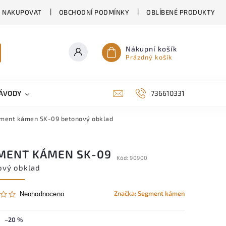
K NAKUPOVAT
OBCHODNÍ PODMÍNKY
OBLÍBENÉ PRODUKTY
Nákupní košík
Prázdný košík
ÁVODY
KONTAKTY
RODINNÉ DOMY EKORD
736610331
ment kámen SK-09
betonový obklad
MENT KÁMEN SK-09
Kód:
90900
ový obklad
Značka:
Segment kámen
Neohodnoceno
–20 %