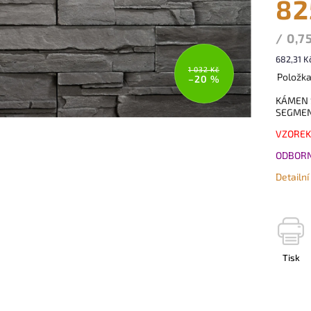
82
/ 0,7
682,31 K
1 032 Kč
Položk
–20 %
KÁMEN 
SEGME
VZOREK
ODBORN
Detailn
Tisk