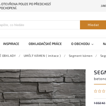
NA OTEVŘENA POUZE PO PŘEDCHOZÍ
JA
POCHOPENÍ.
Hledat
INSPIRACE
OBKLADAČSKÉ PRÁCE
O OBCHODU
N
É OBKLADY
/
UMĚLÝ KÁMEN ( imitace )
/
Segment kámen
/
Seg
SEG
beton
1 032 Kč