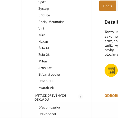
Spitz
Popis
Zyclop
Břidlice
Detai
Rocky Mountains
Vini
Tento u
Kůra
zakompo
sraz, dá
Hexan
tudíž i
Žula M
prvky, u
plochy a
Žula XL
Milon
Artis Zet
Štípaná opuka
Urban 3D
Kvarzit AN
IMITACE DŘEVĚNÝCH
ODBOR
OBKLADŮ
Dřevomozaika
Dřevopanel