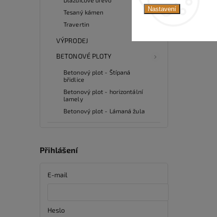
Nastavení
Tesaný kámen
Travertin
VÝPRODEJ
BETONOVÉ PLOTY
Betonový plot - Štípaná
břidlice
Betonový plot - horizontální
lamely
Betonový plot - Lámaná žula
Přihlášení
E-mail
Heslo