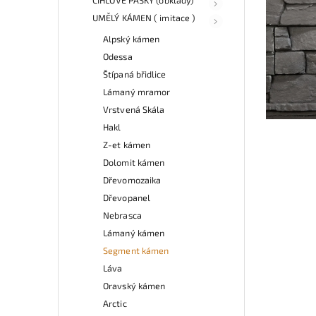
UMĚLÝ KÁMEN ( imitace )
Alpský kámen
Odessa
Štípaná břidlice
Lámaný mramor
Vrstvená Skála
Hakl
Z-et kámen
Dolomit kámen
Dřevomozaika
Dřevopanel
Nebrasca
Lámaný kámen
Segment kámen
Láva
Oravský kámen
Arctic