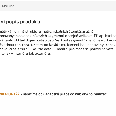
Diskuze
lní popis produktu
mělý kámen má strukturu malých skalních úlomků, zručně
novaných do obdélníkových segmentů o stejné velikosti. Při aplikaci n
vá tento obklad dojem celistvosti. Velikost segmentů ulehčuje aplikaci 
 výslednou cenu prací. K tomuto fasádnímu kameni jsou dodávány i rohov
dávající celému dílu kouzlo detailu. Ideální pro moderní použití na větší
 to jak v interiéru tak exteriéru.
NÁ MONTÁŽ
- nabízíme obkladačské práce od nabídky po realizaci.