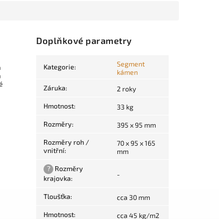
Doplňkové parametry
Segment
Kategorie
:
a
kámen
a
é
Záruka
:
2 roky
Hmotnost
:
33 kg
Rozměry
:
395 x 95 mm
Rozměry roh /
70 x 95 x 165
vnitřní
:
mm
?
Rozměry
-
krajovka
:
Tloušťka
:
cca 30 mm
Hmotnost
:
cca 45 kg/m2