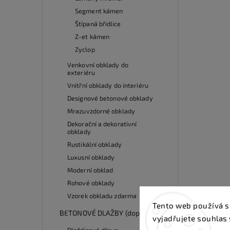
Segment kámen
Štípaná břidlice
Z-et kámen
Zyclop
Venkovní obklady do
exteriéru
Vnitřní obklady do interiéru
Designové betonové obklady
Mrazuvzdorné obklady
Dekorační a dekorativní
obklady
Rustikální obklady
Luxusní obklady
Moderní obklad
Rohové obklady
Vzorek obkladu zdarma
Tento web používá s
BETONOVÉ DLAŽBY (doprodej)
vyjadřujete souhlas 
Dlaždicové dřevo