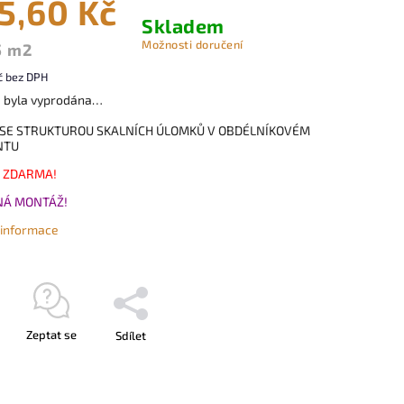
5,60 Kč
Skladem
Možnosti doručení
5 m2
č bez DPH
a byla vyprodána…
SE STRUKTUROU SKALNÍCH ÚLOMKŮ V OBDÉLNÍKOVÉM
NTU
 ZDARMA!
Á MONTÁŽ!
í informace
Zeptat se
Sdílet