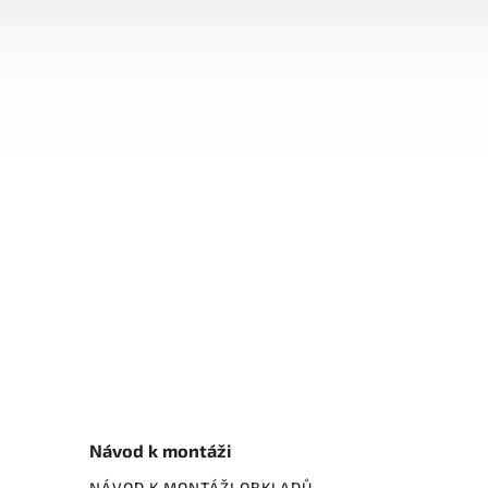
Návod k montáži
NÁVOD K MONTÁŽI OBKLADŮ