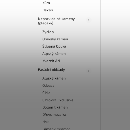
Kůra
Hexan
Nepravidelné kameny
(placáky)
Zyclop
Oravský kámen
Štípaná Opuka
Alpský kámen
Kvarzit AN
Fasádní obklady
Alpský kámen
Odessa
Cihla
Cihlovka Exclusive
Dolomit kámen
Dřevomozaika
Hakl
Lámaný mramor