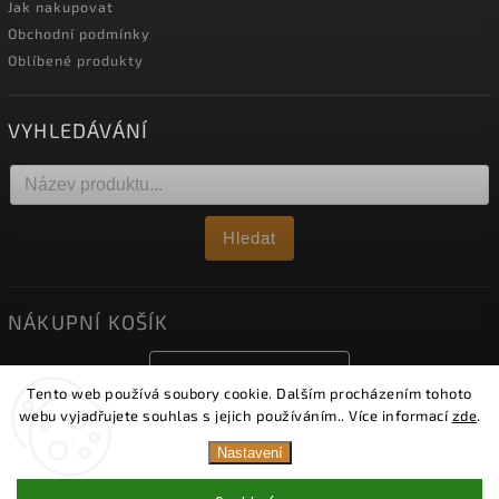
Jak nakupovat
Obchodní podmínky
Oblíbené produkty
VYHLEDÁVÁNÍ
Hledat
NÁKUPNÍ KOŠÍK
0
ks /
0 Kč
Tento web používá soubory cookie. Dalším procházením tohoto
webu vyjadřujete souhlas s jejich používáním.. Více informací
zde
.
Nastavení
Copyright 2026
Obklady Viko
. Všechna práva vyhrazena.
Upravit nastavení cookies
Upozornění: Od 1. 8. 2026 je naše vzorková prodejna