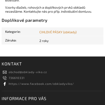
Boleslavi.
Vzorky dlažeb, rohových a doplňkových prvků obkladů
nezasíláme. Kontaktujte nás pro příp. individuální domluvu.
Doplňkové parametry
Kategorie
:
CIHLOVÉ PÁSKY (obklady)
Záruka
:
2 roky
KONTAKT
obchod
@
obklady-viko.cz
736610331
https://www.facebook.com/obkladyviko/
INFORMACE PRO VÁS