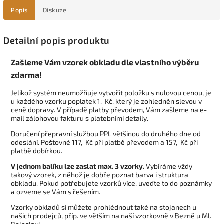
Popis
Diskuze
Detailní popis produktu
Zašleme Vám vzorek obkladu dle vlastního výběru
zdarma!
Jelikož systém neumožňuje vytvořit položku s nulovou cenou, je
u každého vzorku poplatek 1,-Kč, který je zohledněn slevou v
ceně dopravy. V případě platby převodem, Vám zašleme na e-
mail zálohovou fakturu s platebními detaily.
Doručení přepravní službou PPL většinou do druhého dne od
odeslání. Poštovné 117,-Kč při platbě převodem a 157,-Kč při
platbě dobírkou.
V jednom balíku lze zaslat max. 3 vzorky.
Vybíráme vždy
takový vzorek, z něhož je dobře poznat barva i struktura
obkladu. Pokud potřebujete vzorků více, uveďte to do poznámky
a ozveme se Vám s řešením.
Vzorky obkladů si můžete prohlédnout také na stojanech u
našich prodejců, příp. ve větším na naší vzorkovně v Bezně u Ml.