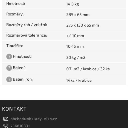
Hmotnost
:
14.3 kg
Rozměry
:
285 x 65 mm
Rozměry roh / vnitřní
:
275 x 130 x 65 mm
Rozměrová tolerance
:
+/-10 mm
Tloušťka
:
10-15 mm
?
Hmotnost
:
20 kg / m2
?
Balení
:
0,71 m2 / krabice / 32 ks
?
Balení roh
:
14ks / krabice
KONTAKT
obchod
@
obklady-viko.cz
736610331