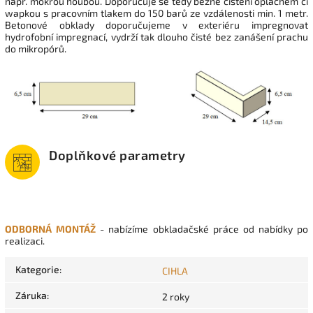
např. mokrou houbou. Doporučuje se tedy běžné čištění oplachem či
wapkou s pracovním tlakem do 150 barů ze vzdálenosti min. 1 metr.
Betonové obklady doporučujeme v exteriéru impregnovat
hydrofobní impregnací, vydrží tak dlouho čisté bez zanášení prachu
do mikropórů.
Doplňkové parametry
ODBORNÁ MONTÁŽ
- nabízíme obkladačské práce od nabídky po
realizaci.
Kategorie
:
CIHLA
Záruka
:
2 roky