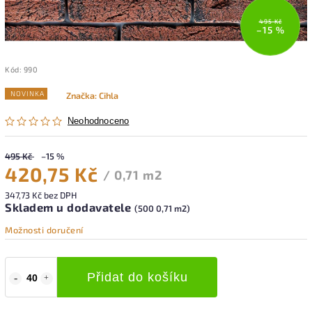
495 Kč
–15 %
Kód:
990
NOVINKA
Značka:
Cihla
Neohodnoceno
495 Kč
–15 %
420,75 Kč
/ 0,71 m2
347,73 Kč bez DPH
Skladem u dodavatele
(500 0,71 m2)
Možnosti doručení
Přidat do košíku