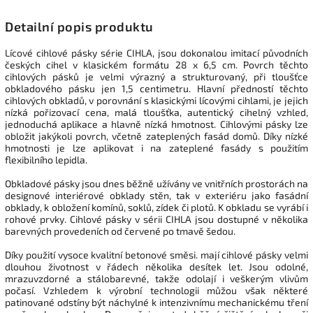
Detailní popis produktu
Lícové cihlové pásky série CIHLA, jsou dokonalou imitací původních
českých cihel v klasickém formátu 28 x 6,5 cm. Povrch těchto
cihlových pásků je velmi výrazný a strukturovaný, při tloušťce
obkladového pásku jen 1,5 centimetru. Hlavní předností těchto
cihlových obkladů, v porovnání s klasickými lícovými cihlami, je jejich
nízká pořizovací cena, malá tloušťka, autentický cihelný vzhled,
jednoduchá aplikace a hlavně nízká hmotnost. Cihlovými pásky lze
obložit jakýkoli povrch, včetně zateplených fasád domů. Díky nízké
hmotnosti je lze aplikovat i na zateplené fasády s použitím
flexibilního lepidla.
Obkladové pásky jsou dnes běžně užívány ve vnitřních prostorách na
designové interiérové obklady stěn, tak v exteriéru jako fasádní
obklady, k obložení komínů, soklů, zídek či plotů. K obkladu se vyrábí i
rohové prvky. Cihlové pásky v sérii CIHLA jsou dostupné v několika
barevných provedeních od červené po tmavě šedou.
Díky použití vysoce kvalitní betonové směsi. mají cihlové pásky velmi
dlouhou životnost v řádech několika desítek let. Jsou odolné,
mrazuvzdorné a stálobarevné, takže odolají i veškerým vlivům
počasí. Vzhledem k výrobní technologii můžou však některé
patinované odstíny být náchylné k intenzivnímu mechanickému tření