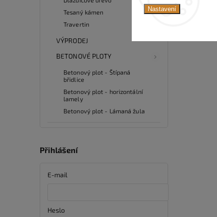
Nastavení
Tesaný kámen
Travertin
VÝPRODEJ
BETONOVÉ PLOTY
Betonový plot - Štípaná
břidlice
Betonový plot - horizontální
lamely
Betonový plot - Lámaná žula
Přihlášení
E-mail
Heslo