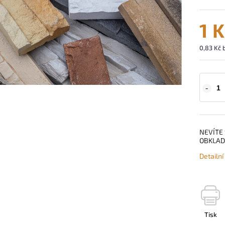
1 
0,83 Kč 
NEVÍTE 
OBKLAD
Detailn
Tisk