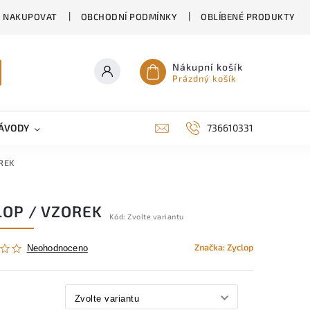
K NAKUPOVAT
OBCHODNÍ PODMÍNKY
OBLÍBENÉ PRODUKTY
Nákupní košík
Prázdný košík
ÁVODY
KONTAKTY
RODINNÉ DOMY EKORD
736610331
OREK
LOP / VZOREK
Kód:
Zvolte variantu
Značka:
Zyclop
Neohodnoceno