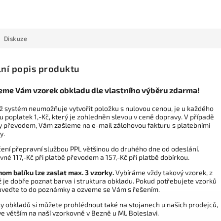
Diskuze
lní popis produktu
eme Vám vzorek obkladu dle vlastního výběru zdarma!
ož systém neumožňuje vytvořit položku s nulovou cenou, je u každého
u poplatek 1,-Kč, který je zohledněn slevou v ceně dopravy. V případě
y převodem, Vám zašleme na e-mail zálohovou fakturu s platebními
y.
ení přepravní službou PPL většinou do druhého dne od odeslání.
vné 117,-Kč při platbě převodem a 157,-Kč při platbě dobírkou.
nom balíku lze zaslat max. 3 vzorky.
Vybíráme vždy takový vzorek, z
 je dobře poznat barva i struktura obkladu. Pokud potřebujete vzorků
 uveďte to do poznámky a ozveme se Vám s řešením.
y obkladů si můžete prohlédnout také na stojanech u našich prodejců,
 ve větším na naší vzorkovně v Bezně u Ml. Boleslavi.