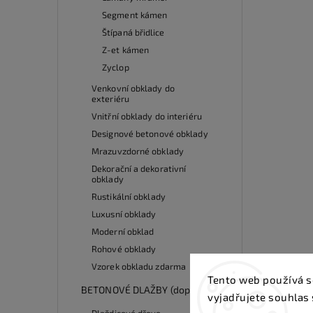
Segment kámen
Štípaná břidlice
Z-et kámen
Zyclop
Venkovní obklady do
exteriéru
Vnitřní obklady do interiéru
Designové betonové obklady
Mrazuvzdorné obklady
Dekorační a dekorativní
obklady
Rustikální obklady
Luxusní obklady
Moderní obklad
Rohové obklady
Vzorek obkladu zdarma
Tento web používá s
BETONOVÉ DLAŽBY (doprodej)
vyjadřujete souhlas 
Dlaždicové dřevo