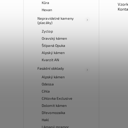
Kůra
Vzork
Konta
Hexan
Nepravidelné kameny
(placáky)
Zyclop
Oravský kámen
Štípaná Opuka
Alpský kámen
Kvarzit AN
Fasádní obklady
Alpský kámen
Odessa
Cihla
Cihlovka Exclusive
Dolomit kámen
Dřevomozaika
Hakl
Lámaný mramor