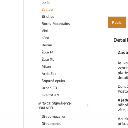
Spitz
Zyclop
Břidlice
Popis
Rocky Mountains
Vini
Kůra
Detai
Hexan
Zašl
Žula M
Žula XL
Jelik
Milon
vzork
platb
Artis Zet
detail
Štípaná opuka
Doruč
Urban 3D
Pošto
Kvarzit AN
V jed
IMITACE DŘEVĚNÝCH
něhož
OBKLADŮ
více,
Dřevomozaika
Vzork
příp.
Dřevopanel