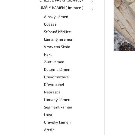
UMĚLÝ KÁMEN ( imitace )
Alpský kámen
Odessa
Štípaná břidlice
Lámaný mramor
Vrstvená Skála
Hakl
Z-et kámen
Dolomit kámen
Dřevomozaika
Dřevopanel
Nebrasca
Lámaný kámen
Segment kámen
Láva
Oravský kámen
Arctic