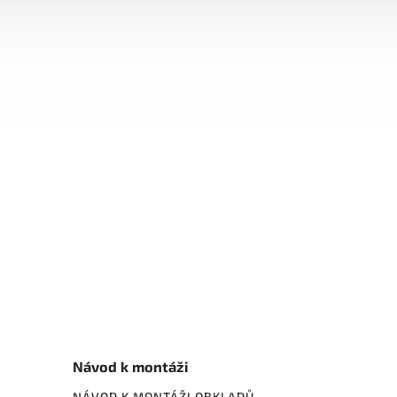
Návod k montáži
NÁVOD K MONTÁŽI OBKLADŮ