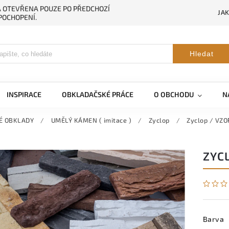
NA OTEVŘENA POUZE PO PŘEDCHOZÍ
JA
POCHOPENÍ.
Hledat
INSPIRACE
OBKLADAČSKÉ PRÁCE
O OBCHODU
N
É OBKLADY
/
UMĚLÝ KÁMEN ( imitace )
/
Zyclop
/
Zyclop / VZ
ZYC
Barva