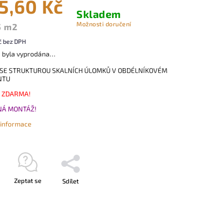
5,60 Kč
Skladem
Možnosti doručení
5 m2
č bez DPH
a byla vyprodána…
SE STRUKTUROU SKALNÍCH ÚLOMKŮ V OBDÉLNÍKOVÉM
NTU
 ZDARMA!
Á MONTÁŽ!
í informace
Zeptat se
Sdílet