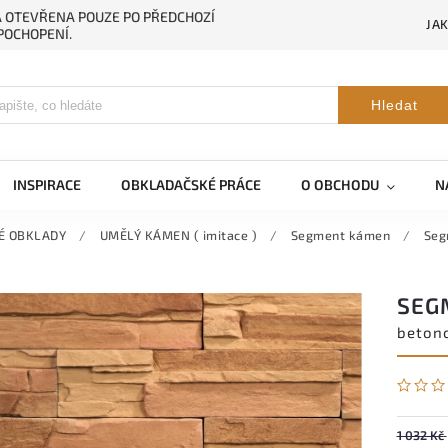
NA OTEVŘENA POUZE PO PŘEDCHOZÍ
JA
POCHOPENÍ.
Hledat
INSPIRACE
OBKLADAČSKÉ PRÁCE
O OBCHODU
N
É OBKLADY
/
UMĚLÝ KÁMEN ( imitace )
/
Segment kámen
/
Seg
SEG
beton
1 032 Kč