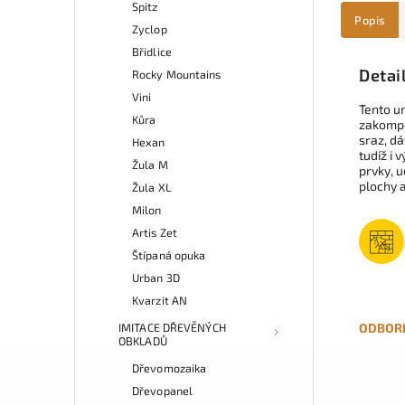
Spitz
Popis
Zyclop
Břidlice
Detai
Rocky Mountains
Vini
Tento u
Kůra
zakompo
sraz, dá
Hexan
tudíž i
Žula M
prvky, u
plochy a
Žula XL
Milon
Artis Zet
Štípaná opuka
Urban 3D
Kvarzit AN
IMITACE DŘEVĚNÝCH
ODBOR
OBKLADŮ
Dřevomozaika
Dřevopanel