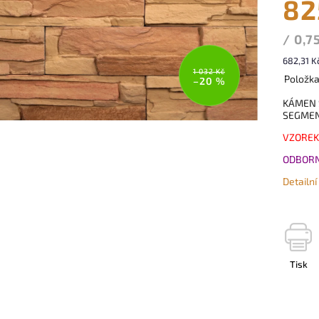
82
/ 0,7
682,31 K
1 032 Kč
Položk
–20 %
KÁMEN 
SEGME
VZOREK
ODBORN
Detailn
Tisk