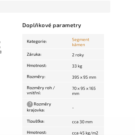
Doplňkové parametry
Segment
Kategorie
:
a
kámen
a
é
Záruka
:
2 roky
Hmotnost
:
33 kg
Rozměry
:
395 x 95 mm
Rozměry roh /
70 x 95 x 165
vnitřní
:
mm
?
Rozměry
-
krajovka
:
Tloušťka
:
cca 30 mm
Hmotnost
:
cca 45 kg/m2