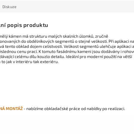
Diskuze
lní popis produktu
mělý kámen má strukturu malých skalních úlomků, zručně
novaných do obdélníkových segmentů o stejné velikosti. Při aplikaci n
vá tento obklad dojem celistvosti. Velikost segmentů ulehčuje aplikaci 
 výslednou cenu prací. K tomuto fasádnímu kameni jsou dodávány i rohov
dávající celému dílu kouzlo detailu. Ideální pro moderní použití na větší
 to jak v interiéru tak exteriéru.
NÁ MONTÁŽ
- nabízíme obkladačské práce od nabídky po realizaci.