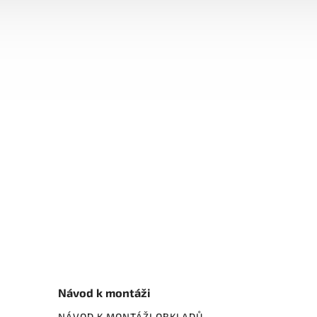
Návod k montáži
NÁVOD K MONTÁŽI OBKLADŮ