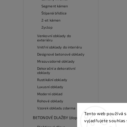
Segment kámen
Štípaná břidlice
Z-et kámen
Zyclop
Venkovní obklady do
exteriéru
Vnitřní obklady do interiéru
Designové betonové obklady
Mrazuvzdorné obklady
Dekorační a dekorativní
obklady
Rustikální obklady
Luxusní obklady
Moderní obklad
Rohové obklady
Vzorek obkladu zdarma
Tento web používá s
BETONOVÉ DLAŽBY (doprodej)
vyjadřujete souhlas 
Dlaždicové dřevo