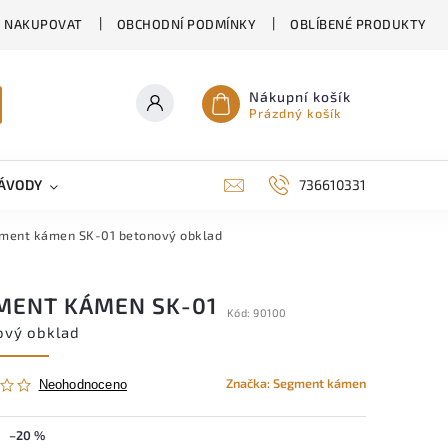
K NAKUPOVAT
OBCHODNÍ PODMÍNKY
OBLÍBENÉ PRODUKTY
Nákupní košík
Prázdný košík
ÁVODY
KONTAKTY
RODINNÉ DOMY EKORD
736610331
ment kámen SK-01
betonový obklad
MENT KÁMEN SK-01
Kód:
90100
ový obklad
Značka:
Segment kámen
Neohodnoceno
–20 %