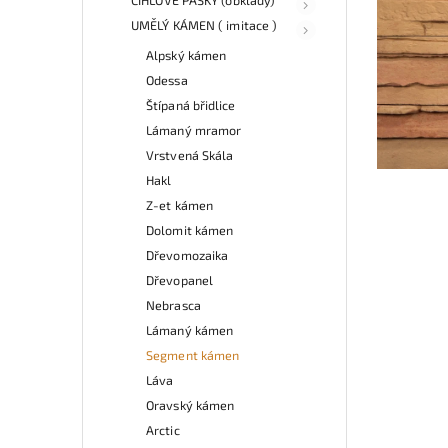
UMĚLÝ KÁMEN ( imitace )
Alpský kámen
Odessa
Štípaná břidlice
Lámaný mramor
Vrstvená Skála
Hakl
Z-et kámen
Dolomit kámen
Dřevomozaika
Dřevopanel
Nebrasca
Lámaný kámen
Segment kámen
Láva
Oravský kámen
Arctic