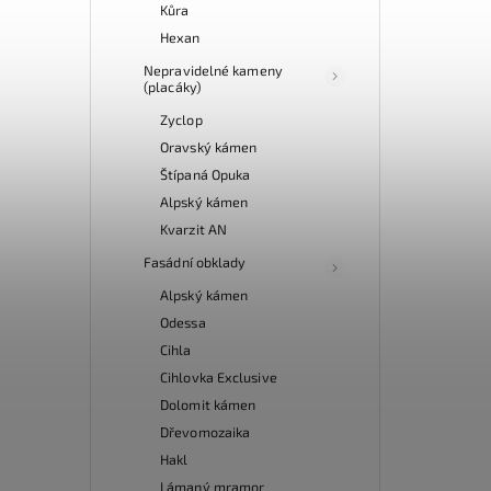
Kůra
Hexan
Nepravidelné kameny
(placáky)
Zyclop
Oravský kámen
Štípaná Opuka
Alpský kámen
Kvarzit AN
Fasádní obklady
Alpský kámen
Odessa
Cihla
Cihlovka Exclusive
Dolomit kámen
Dřevomozaika
Hakl
Lámaný mramor