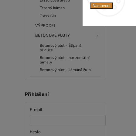
Nastavení
Tesaný kámen
Travertin
VÝPRODEJ
BETONOVÉ PLOTY
Betonový plot - Štípaná
břidlice
Betonový plot - horizontální
lamely
Betonový plot - Lámaná žula
Přihlášení
E-mail
Heslo