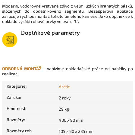
Moderní, vodorovně vrstvené zdivo z velmi úzkých hranatých pásků,
složených do obdélníkového segmentu. Bezespárová aplikace
zaručuje rychlou montáž tohoto umělého kamene. Jako doplněk se k
obkladu vyrábí rohové prvky ve tvaru "L".
Doplňkové parametry
ODBORNÁ MONTÁŽ
- nabízíme obkladačské práce od nabídky po
realizaci.
Kategorie
:
Arctic
Záruka
:
2 roky
Hmotnost
:
29 kg
Rozměry
:
400 x 90 mm
Rozměry roh
:
105 x 90 x 235 mm