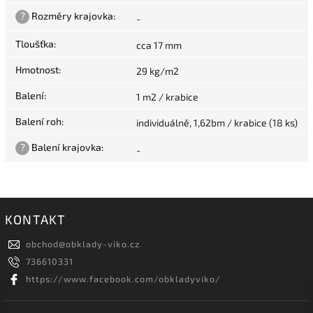
?
Rozměry krajovka
:
-
Tloušťka
:
cca 17 mm
Hmotnost
:
29 kg/m2
Balení
:
1 m2 / krabice
Balení roh
:
individuálně, 1,62bm / krabice (18 ks)
?
Balení krajovka
:
-
KONTAKT
obchod
@
obklady-viko.cz
736610331
https://www.facebook.com/obkladyviko/