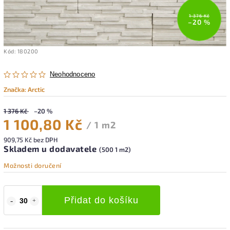
1 376 Kč
–20 %
Kód:
180200
Neohodnoceno
Značka:
Arctic
1 376 Kč
–20 %
1 100,80 Kč
/ 1 m2
909,75 Kč bez DPH
Skladem u dodavatele
(500 1 m2)
Možnosti doručení
Přidat do košíku