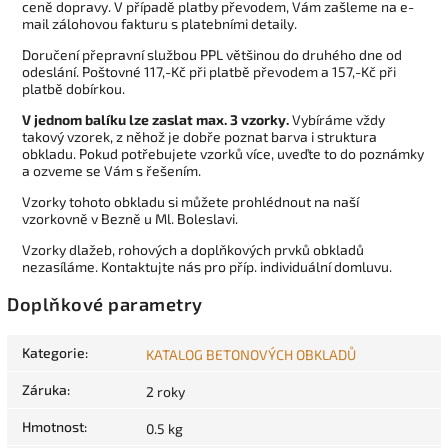
ceně dopravy. V případě platby převodem, Vám zašleme na e-
mail zálohovou fakturu s platebními detaily.
Doručení přepravní službou PPL většinou do druhého dne od
odeslání. Poštovné 117,-Kč při platbě převodem a 157,-Kč při
platbě dobírkou.
V jednom balíku lze zaslat max. 3 vzorky.
Vybíráme vždy
takový vzorek, z něhož je dobře poznat barva i struktura
obkladu. Pokud potřebujete vzorků více, uveďte to do poznámky
a ozveme se Vám s řešením.
Vzorky tohoto obkladu si můžete prohlédnout na naší
vzorkovně v Bezně u Ml. Boleslavi.
Vzorky dlažeb, rohových a doplňkových prvků obkladů
nezasíláme. Kontaktujte nás pro příp. individuální domluvu.
Doplňkové parametry
Kategorie
:
KATALOG BETONOVÝCH OBKLADŮ
Záruka
:
2 roky
Hmotnost
:
0.5 kg