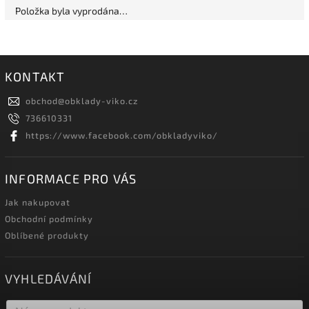
Položka byla vyprodána…
KONTAKT
obchod
@
obklady-viko.cz
736610331
https://www.facebook.com/obkladyviko/
INFORMACE PRO VÁS
Jak nakupovat
Obchodní podmínky
Oblíbené produkty
VYHLEDÁVÁNÍ