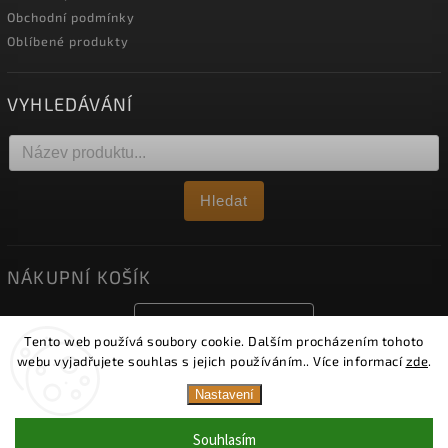
Obchodní podmínky
Oblíbené produkty
VYHLEDÁVÁNÍ
Hledat
NÁKUPNÍ KOŠÍK
0
ks /
0 Kč
Tento web používá soubory cookie. Dalším procházením tohoto
webu vyjadřujete souhlas s jejich používáním.. Více informací
zde
.
Nastavení
Copyright 2026
Obklady Viko
. Všechna práva vyhrazena.
Upravit nastavení cookies
Upozornění: Od 1. 8. 2026 je naše vzorková prodejna
Souhlasím