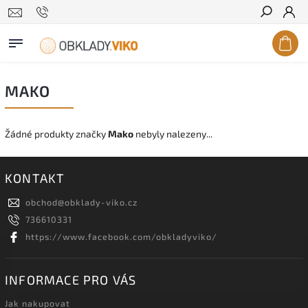
Hledat
MAKO
Žádné produkty značky
Mako
nebyly nalezeny...
KONTAKT
obchod
@
obklady-viko.cz
736610331
https://www.facebook.com/obkladyviko/
INFORMACE PRO VÁS
Jak nakupovat