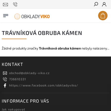
Hledat
TRÁVNÍKOVÁ OBRUBA KÁMEN
Žádné produkty značky
Trávníková obruba kámen
nebyly nalezeny...
KONTAKT
obchod
@
obklady-viko.cz
736610331
https://www.facebook.com/obkladyviko/
INFORMACE PRO VÁS
Jak nakupovat