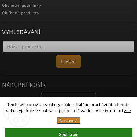
Obchodní podmínky
Oblíbené produkty
VYHLEDÁVÁNÍ
Hledat
NÁKUPNÍ KOŠÍK
0
ks /
0 Kč
Tento web používá soubory cookie. Dalším procházením tohoto
webu vyjadřujete souhlas s jejich používáním.. Více informací
zde
.
Nastavení
Copyright 2026
Obklady Viko
. Všechna práva vyhrazena.
Upravit nastavení cookies
Upozornění: Od 1. 8. 2026 je naše vzorková prodejna
Souhlasím