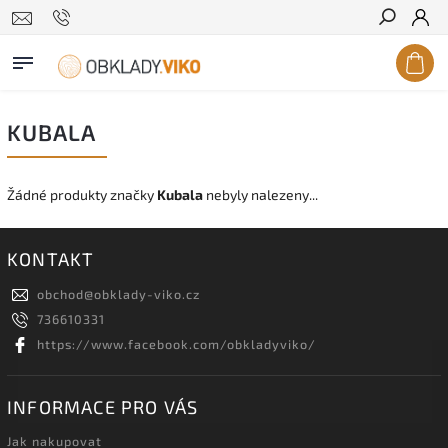
Hledat
KUBALA
Žádné produkty značky
Kubala
nebyly nalezeny...
KONTAKT
obchod
@
obklady-viko.cz
736610331
https://www.facebook.com/obkladyviko/
INFORMACE PRO VÁS
Jak nakupovat