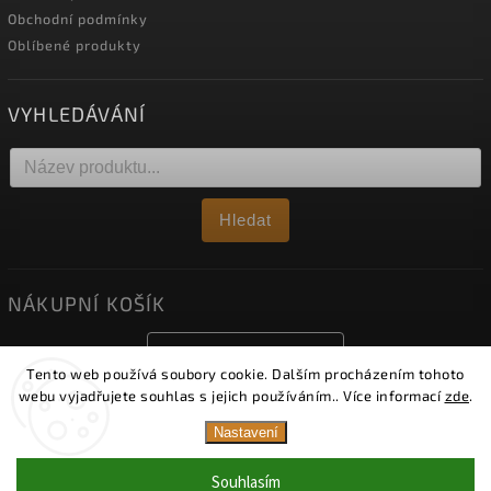
Obchodní podmínky
Oblíbené produkty
VYHLEDÁVÁNÍ
Hledat
NÁKUPNÍ KOŠÍK
0
ks /
0 Kč
Tento web používá soubory cookie. Dalším procházením tohoto
webu vyjadřujete souhlas s jejich používáním.. Více informací
zde
.
Nastavení
Copyright 2026
Obklady Viko
. Všechna práva vyhrazena.
Upravit nastavení cookies
Upozornění: Od 1. 8. 2026 je naše vzorková prodejna
Souhlasím