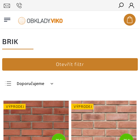
Hledat
BRIK
Otevřít filtr
Doporučujeme
Nejlevnější
Nejdražší
VÝPRODEJ
VÝPRODEJ
Nejprodávanější
Abecedně