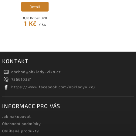
Detail
0,83 Kč bez DPH
1 Kč
/ ks
KONTAKT
obchod
@
obklady-viko.cz
736610331
https://www.facebook.com/obkladyviko/
INFORMACE PRO VÁS
Jak nakupovat
Obchodní podmínky
Oblíbené produkty