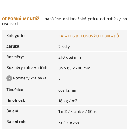
ODBORNÁ MONTÁŽ
- nabízíme obkladačské práce od nabídky po
realizaci.
Kategorie
:
KATALOG BETONOVÝCH OBKLADŮ
Záruka
:
2 roky
Rozměry
:
210 x 63 mm
Rozměry roh / vnitřní
:
85 x 63 x 200 mm
?
Rozměry krajovka
:
-
Tloušťka
:
cca 12 mm
Hmotnost
:
18 kg / m2
Balení
:
1 m2 / krabice / 60 ks
Balení roh
:
ks / krabice