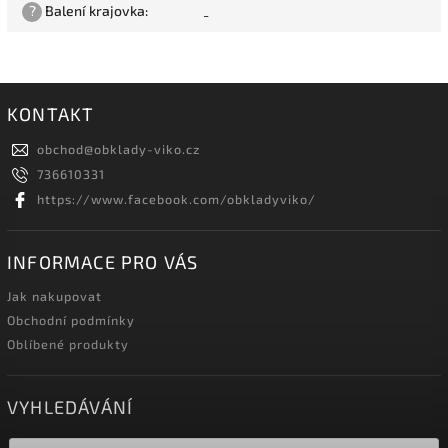
?
Balení krajovka
:
-
KONTAKT
obchod
@
obklady-viko.cz
736610331
https://www.facebook.com/obkladyviko/
INFORMACE PRO VÁS
Jak nakupovat
Obchodní podmínky
Oblíbené produkty
VYHLEDÁVÁNÍ