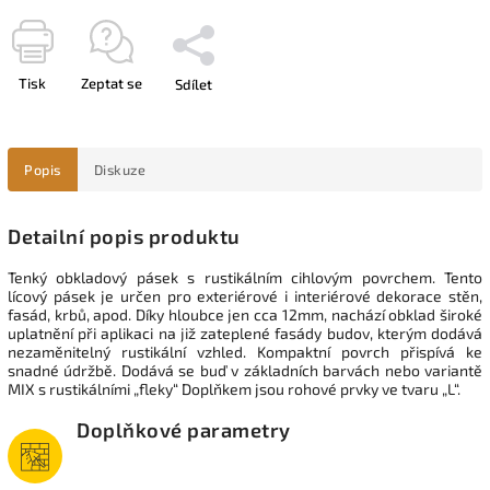
Tisk
Zeptat se
Sdílet
Popis
Diskuze
Detailní popis produktu
Tenký obkladový pásek s rustikálním cihlovým povrchem. Tento
lícový pásek je určen pro exteriérové i interiérové dekorace stěn,
fasád, krbů, apod. Díky hloubce jen cca 12mm, nachází obklad široké
uplatnění při aplikaci na již zateplené fasády budov, kterým dodává
nezaměnitelný rustikální vzhled. Kompaktní povrch přispívá ke
snadné údržbě. Dodává se buď v základních barvách nebo variantě
MIX s rustikálními „fleky“ Doplňkem jsou rohové prvky ve tvaru „L“.
Doplňkové parametry