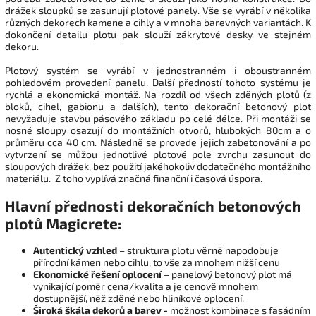
drážek sloupků se zasunují plotové panely. Vše se vyrábí v několika
různých dekorech kamene a cihly a v mnoha barevných variantách. K
dokončení detailu plotu pak slouží zákrytové desky ve stejném
dekoru.
Plotový systém se vyrábí v jednostranném i oboustranném
pohledovém provedení panelu. Další předností tohoto systému je
rychlá a ekonomická montáž. Na rozdíl od všech zděných plotů (z
bloků, cihel, gabionu a dalších), tento dekorační betonový plot
nevyžaduje stavbu pásového základu po celé délce. Při montáži se
nosné sloupy osazují do montážních otvorů, hlubokých 80cm a o
průměru cca 40 cm. Následně se provede jejich zabetonování a po
vytvrzení se můžou jednotlivé plotové pole zvrchu zasunout do
sloupových drážek, bez použití jakéhokoliv dodatečného montážního
materiálu. Z toho vyplívá značná finanční i časová úspora.
Hlavní přednosti dekoračních betonových
plotů Magicrete:
Autentický vzhled
– struktura plotu věrně napodobuje
přírodní kámen nebo cihlu, to vše za mnohem nižší cenu
Ekonomické řešení oplocení
– panelový betonový plot má
vynikající poměr cena/kvalita a je cenově mnohem
dostupnější, něž zděné nebo hliníkové oplocení.
Široká škála dekorů a barev -
možnost kombinace s fasádním