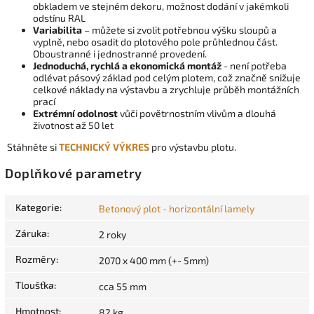
obkladem ve stejném dekoru, možnost dodání v jakémkoli
odstínu RAL
Variabilita
– můžete si zvolit potřebnou výšku sloupů a
vyplně, nebo osadit do plotového pole průhlednou část.
Oboustranné i jednostranné provedení.
Jednoduchá, rychlá a ekonomická montáž
- není potřeba
odlévat pásový základ pod celým plotem, což značně snižuje
celkové náklady na výstavbu a zrychluje průběh montážních
prací
Extrémní odolnost
vůči povětrnostním vlivům a dlouhá
životnost až 50 let
Stáhněte si
TECHNICKÝ VÝKRES
pro výstavbu plotu.
Doplňkové parametry
Kategorie
:
Betonový plot - horizontální lamely
Záruka
:
2 roky
Rozměry
:
2070 x 400 mm (+- 5mm)
Tloušťka
:
cca 55 mm
Hmotnost
:
82 kg