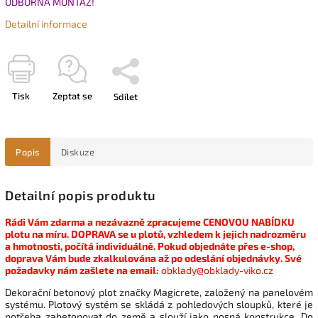
ODBORNÁ MONTÁŽ!
Detailní informace
Tisk
Zeptat se
Sdílet
Popis
Diskuze
Detailní popis produktu
Rádi Vám zdarma a nezávazně zpracujeme CENOVOU NABÍDKU
plotu na míru. DOPRAVA se u plotů, vzhledem k jejich nadrozměru
a hmotnosti, počítá individuálně. Pokud objednáte přes e-shop,
doprava Vám bude zkalkulována až po odeslání objednávky. Své
požadavky nám zašlete na email:
obklady@obklady-viko.cz
Dekorační betonový plot značky Magicrete, založený na panelovém
systému. Plotový systém se skládá z pohledových sloupků, které je
potřeba zabetonovat do země a slouží jako nosná konstrukce. Do